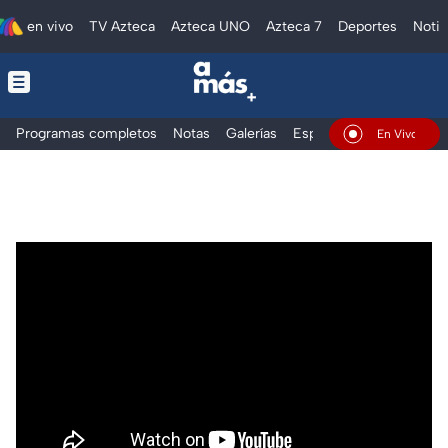
en vivo
TV Azteca
Azteca UNO
Azteca 7
Deportes
Notic
Programas completos
Notas
Galerías
Especiales
En Vivo