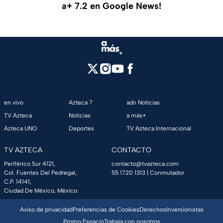
a+ 7.2 en Google News!
en vivo
Azteca 7
adn Noticias
TV Azteca
Noticias
a más+
Azteca UNO
Deportes
TV Azteca Internacional
TV AZTECA
CONTACTO
Periférico Sur 4121,
contacto@tvazteca.com
Col. Fuentes Del Pedregal,
55 1720 1313
| Conmutador
C.P. 14141,
Ciudad De México, México.
Aviso de privacidad
Preferencias de Cookies
Derechos
Inversionistas
Promo Espacio
Trabaja con nosotros