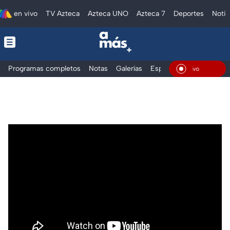
en vivo
TV Azteca
Azteca UNO
Azteca 7
Deportes
Notic
Programas completos
Notas
Galerías
Especiales
En Vivo