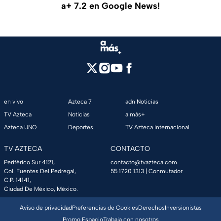
a+ 7.2 en Google News!
en vivo
Azteca 7
adn Noticias
TV Azteca
Noticias
a más+
Azteca UNO
Deportes
TV Azteca Internacional
TV AZTECA
CONTACTO
Periférico Sur 4121,
contacto@tvazteca.com
Col. Fuentes Del Pedregal,
55 1720 1313
| Conmutador
C.P. 14141,
Ciudad De México, México.
Aviso de privacidad
Preferencias de Cookies
Derechos
Inversionistas
Promo Espacio
Trabaja con nosotros