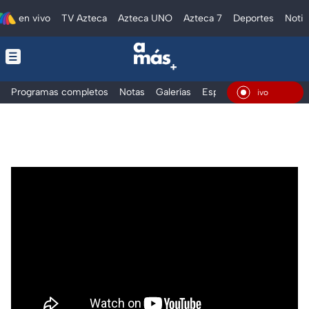
en vivo
TV Azteca
Azteca UNO
Azteca 7
Deportes
Notic
Programas completos
Notas
Galerías
Especiales
En Vivo