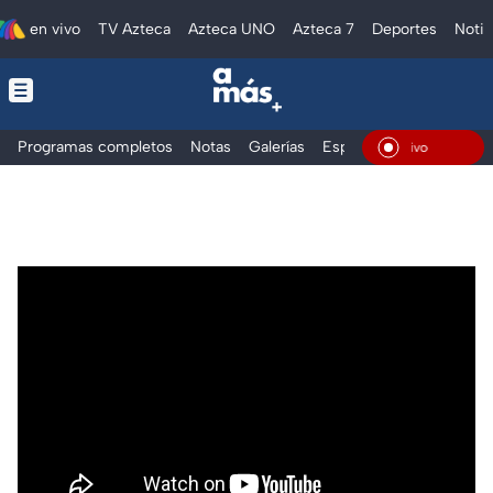
en vivo
TV Azteca
Azteca UNO
Azteca 7
Deportes
Notic
Programas completos
Notas
Galerías
Especiales
En Vivo