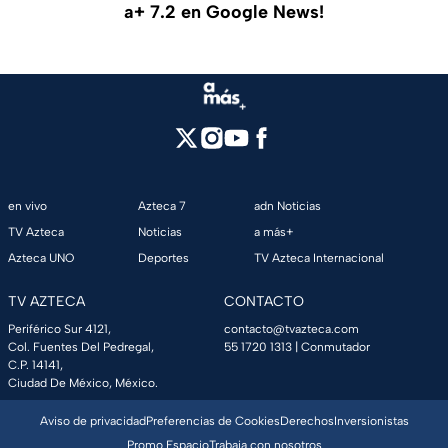
a+ 7.2 en Google News!
en vivo
Azteca 7
adn Noticias
TV Azteca
Noticias
a más+
Azteca UNO
Deportes
TV Azteca Internacional
TV AZTECA
CONTACTO
Periférico Sur 4121,
contacto@tvazteca.com
Col. Fuentes Del Pedregal,
55 1720 1313
| Conmutador
C.P. 14141,
Ciudad De México, México.
Aviso de privacidad
Preferencias de Cookies
Derechos
Inversionistas
Promo Espacio
Trabaja con nosotros