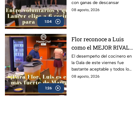
con ganas de descansar
castigo?' (VIDEO)
08 agosto, 2026
1:04
Flor reconoce a Luis
como el MEJOR RIVAL
de MasterChef 24/7: 'Te
El desempeño del cocinero en
la Gala de este viernes fue
vas a quedar' (VIDEO)
bastante aceptable y todos lo
notaron
08 agosto, 2026
1:26