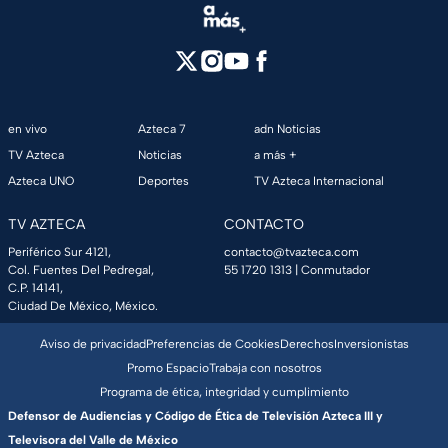
en vivo
Azteca 7
adn Noticias
TV Azteca
Noticias
a más +
Azteca UNO
Deportes
TV Azteca Internacional
TV AZTECA
CONTACTO
Periférico Sur 4121,
contacto@tvazteca.com
Col. Fuentes Del Pedregal,
55 1720 1313
| Conmutador
C.P. 14141,
Ciudad De México, México.
Aviso de privacidad
Preferencias de Cookies
Derechos
Inversionistas
Promo Espacio
Trabaja con nosotros
Programa de ética, integridad y cumplimiento
Defensor de Audiencias y Código de Ética de Televisión Azteca III y
Televisora del Valle de México