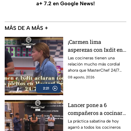
a+ 7.2 en Google News!
MÁS DE A MÁS +
¡Carmen lima
asperezas con Ixdit en
MasterChef 24/7 y
Las cocineras tienen una
relación mucho más cordial
culpa a Michelle! 'Me
ahora que MasterChef 24/7
calentó la cabeza'
está en su recta final
08 agosto, 2026
(VIDEO)
2:21
Lancer pone a 6
compañeros a cocinar
para TODOS y Luis se
La práctica sabatina de hoy
agarró a todos los cocineros
queja: '¿Premio o