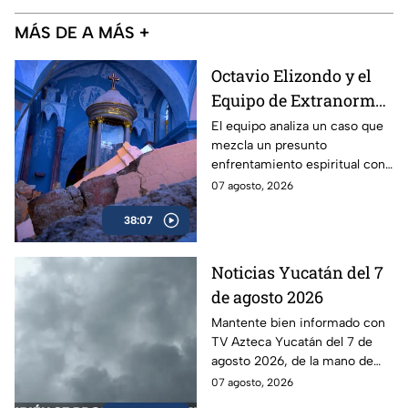
MÁS DE A MÁS +
Octavio Elizondo y el
Equipo de Extranormal
investigan el colapso
El equipo analiza un caso que
mezcla un presunto
de un templo y una
enfrentamiento espiritual con
presunta batalla
el derrumbe de un histórico
07 agosto, 2026
espiritual
templo.
38:07
Noticias Yucatán del 7
de agosto 2026
Mantente bien informado con
TV Azteca Yucatán del 7 de
agosto 2026, de la mano de
Lily Camino.
07 agosto, 2026