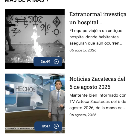
Extranormal investiga
un hospital
abandonado en
El equipo viajó a un antiguo
hospital donde habitantes
Aguascalientes,
aseguran que aún ocurren
México, marcado por el
fenómenos difíciles de
06 agosto, 2026
misterio
explicar.
36:49
Noticias Zacatecas del
6 de agosto 2026
Mantente bien informado con
TV Azteca Zacatecas del 6 de
agosto 2026, de la mano de
Víctor Santiago.
06 agosto, 2026
19:47