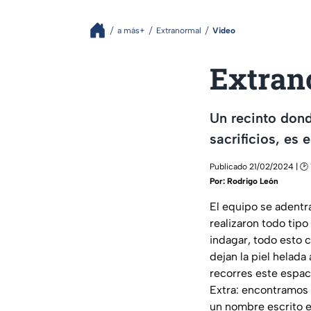
a más+
Extranormal
Video
Extrano
Un recinto dond
sacrificios, es
Publicado 21/02/2024 | 🕑 
Por:
Rodrigo León
El equipo se adentra
realizaron todo tipo
indagar, todo esto 
dejan la piel helad
recorres este espac
Extra: encontramos 
un nombre escrito e