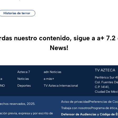
Historias de terror
erdas nuestro contenido, sigue a a+ 7.2
News!
TV AZTECA
Azteca 7
adn Noticias
Periférico Sur 41
ca
Noticias
a más+
Col. Fuentes De
UNO
Deportes
TV Azteca Internacional
C.P. 14141,
Ciudad De Méxi
Aviso de privacidad
Preferencias de Co
erechos reservados, 2025.
Trabaja con nosotros
Programa de ética,
ación previa, expresa y por escrito de
Defensor de Audiencias y Código de Étic