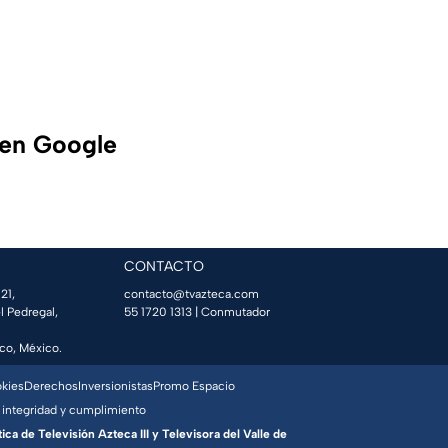
 en Google
CONTACTO
21,
contacto@tvazteca.com
l Pedregal,
55 1720 1313
| Conmutador
co, México.
okies
Derechos
Inversionistas
Promo Espacio
 integridad y cumplimiento
a de Televisión Azteca III y Televisora del Valle de