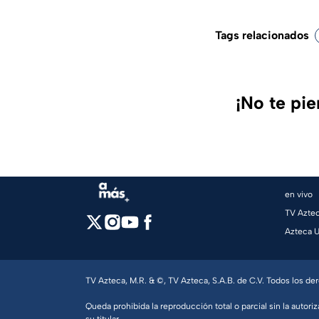
Tags relacionados
¡No te pi
en vivo
TV Azte
Azteca 
TV Azteca, M.R. & ©, TV Azteca, S.A.B. de C.V. Todos los d
Queda prohibida la reproducción total o parcial sin la autoriz