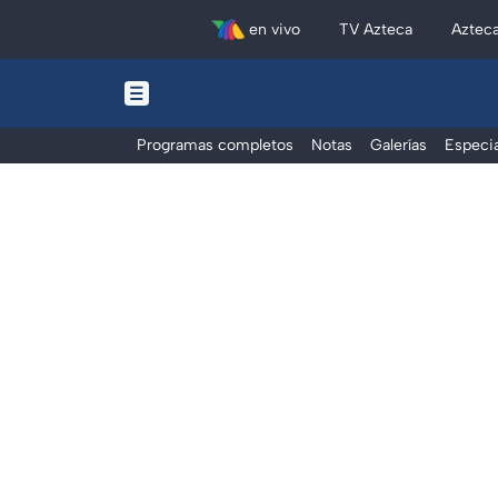
en vivo
TV Azteca
Aztec
Programas completos
Notas
Galerías
Especia