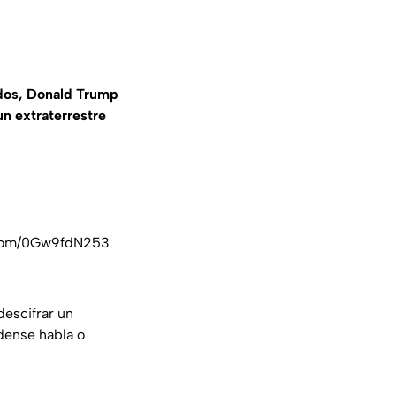
idos, Donald Trump
n extraterrestre
.com/0Gw9fdN253
descifrar un
dense habla o