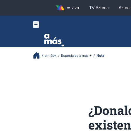
en vivo
TV Azteca
Aztec
a más+
Especiales a más +
Nota
¿Donal
existen