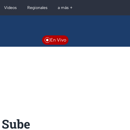
Regionales
Videos
a más +
En Vivo
? Sube