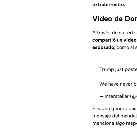
extraterrestre.
Video de Don
A través de su red s
compartió un video 
esposado
, como si 
Trump just posted
We have never be
— Interstellar (
El video generó bas
mensaje del mandata
menciona algo respec