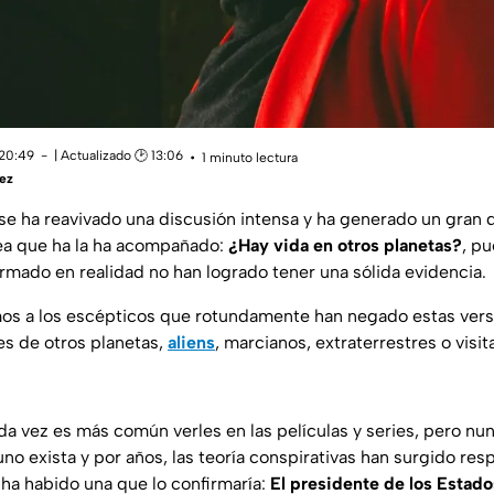
 20:49
| Actualizado 🕑 13:06
1 minuto lectura
ez
 se ha reavivado una discusión intensa y ha generado un gran
ea que ha la ha acompañado:
¿Hay vida en otros planetas?
, p
irmado en realidad no han logrado tener una sólida evidencia.
mos a los escépticos que rotundamente han negado estas versi
es de otros planetas,
aliens
, marcianos, extraterrestres o visi
da vez es más común verles en las películas y series, pero n
no exista y por años, las teoría conspirativas han surgido res
 ha habido una que lo confirmaría:
El presidente de los Estad