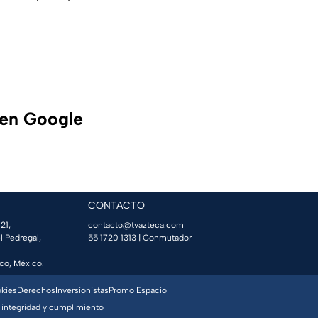
 en Google
CONTACTO
21,
contacto@tvazteca.com
l Pedregal,
55 1720 1313
| Conmutador
co, México.
okies
Derechos
Inversionistas
Promo Espacio
 integridad y cumplimiento