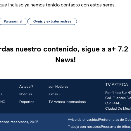
 que incluso ya hemos tenido contacto con estos seres.
Paranormal
Ovnis y extraterrestres
erdas nuestro contenido, sigue a a+ 7.2
News!
TV AZTECA
Azteca 7
adn Noticias
Periférico Sur 41
ca
Noticias
a más +
Col. Fuentes De
UNO
Deportes
TV Azteca Internacional
C.P. 14141,
Ciudad De Méxi
Aviso de privacidad
Preferencias de Co
erechos reservados, 2025.
Trabaja con nosotros
Programa de ética,