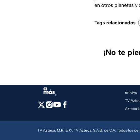
en otros planetas y
Tags relacionados
¡No te pi
en vivo
TV Azte
Azteca 
TV Azteca, M.R. & ©, TV Azteca, S.A.B. de C.V. Todos los d