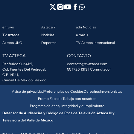
en vivo
Azteca 7
adn Noticias
TV Azteca
Noticias
a más +
Azteca UNO
Deportes
TV Azteca Internacional
TV AZTECA
CONTACTO
Periférico Sur 4121,
contacto@tvazteca.com
Col. Fuentes Del Pedregal,
55 1720 1313
| Conmutador
C.P. 14141,
Ciudad De México, México.
Aviso de privacidad
Preferencias de Cookies
Derechos
Inversionistas
Promo Espacio
Trabaja con nosotros
Programa de ética, integridad y cumplimiento
Defensor de Audiencias y Código de Ética de Televisión Azteca III y
Televisora del Valle de México