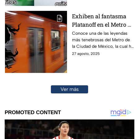
Exhiben al fantasma
Platanoff en el Metro de
la CDMX
Conoce una de las leyendas
más tenebrosas del Metro de
la Ciudad de México, la cual ha
asustado a más de uno.
27 agosto, 2025
Ver más