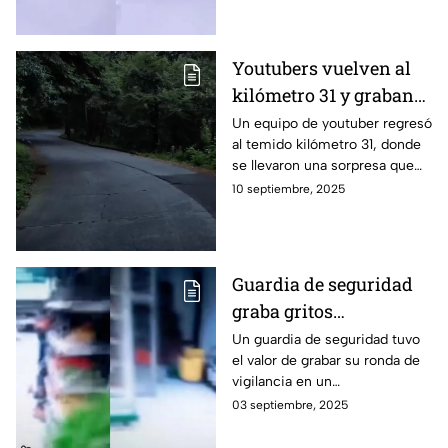
Youtubers vuelven al
kilómetro 31 y graban
una sombra que los
Un equipo de youtuber regresó
al temido kilómetro 31, donde
seguía | VIDEO
se llevaron una sorpresa que
podría generarle miedo a
10 septiembre, 2025
cualquier persona.
Guardia de seguridad
graba gritos
paranormales en
Un guardia de seguridad tuvo
el valor de grabar su ronda de
supermercado
vigilancia en un
supermercado, pero se recibió
03 septiembre, 2025
una sorpresa espeluznante.