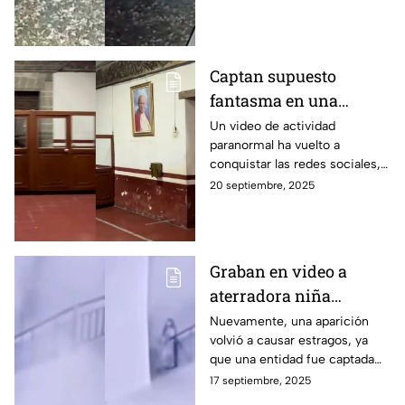
Captan supuesto
fantasma en una
iglesia de Azcapotzalco
Un video de actividad
paranormal ha vuelto a
| VIDEO
conquistar las redes sociales,
pues un supuesto fantasma
20 septiembre, 2025
apareció en una iglesia.
Graban en video a
aterradora niña
fantasma en fábrica |
Nuevamente, una aparición
volvió a causar estragos, ya
VIDEO
que una entidad fue captada
por una cámara de seguridad.
17 septiembre, 2025