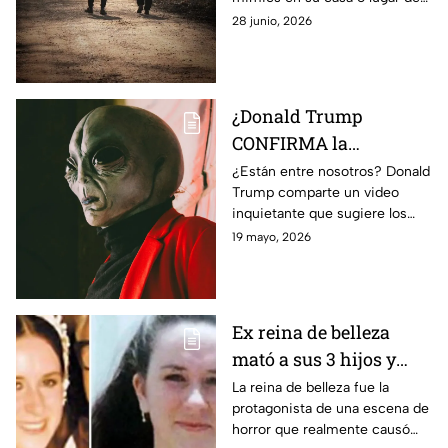
personas actualmente
trabajo. Por eso la
28 junio, 2026
parapsicología explica de qué
se trata este fenómeno.
¿Donald Trump
CONFIRMA la
existencia de
¿Están entre nosotros? Donald
Trump comparte un video
extraterrestres? Sube
inquietante que sugiere los
inquietante video a
extraterrestres SÍ existen
19 mayo, 2026
redes sociales
Ex reina de belleza
mató a sus 3 hijos y
quedó libre... ¿quién es?
La reina de belleza fue la
protagonista de una escena de
horror que realmente causó