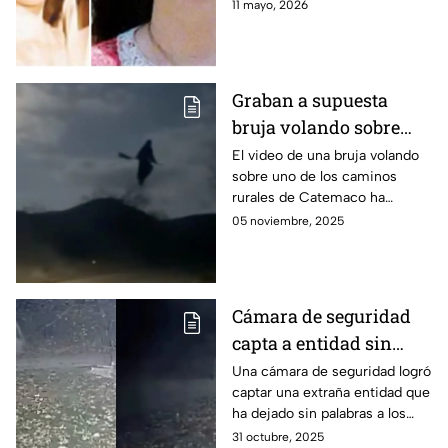
estragos en los que supieron
11 mayo, 2026
de dicha situación. Esto
sucedió.
Graban a supuesta
bruja volando sobre
Catemaco, Veracruz |
El video de una bruja volando
sobre uno de los caminos
VIDEO
rurales de Catemaco ha
causado una gran conmoción
05 noviembre, 2025
en las redes sociales.
Cámara de seguridad
capta a entidad sin
cabeza caminando en
Una cámara de seguridad logró
captar una extraña entidad que
jardín | VIDEO
ha dejado sin palabras a los
usuarios de redes sociales.
31 octubre, 2025