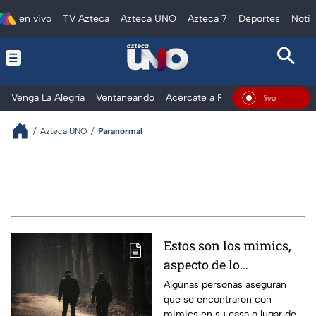
en vivo
TV Azteca
Azteca UNO
Azteca 7
Deportes
Notic
Venga La Alegría
Ventaneando
Acércate a Rocío
Al Extremo
En Vivo
Azteca UNO
Paranormal
Estos son los mimics,
aspecto de lo
paranormal que
Algunas personas aseguran
que se encontraron con
preocupa a muchas
mimics en su casa o lugar de