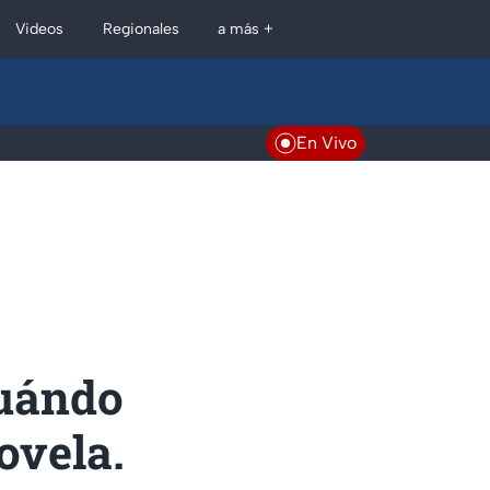
Regionales
Videos
a más +
En Vivo
cuándo
ovela.