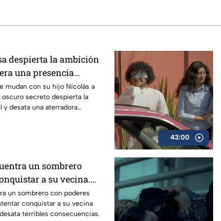
a despierta la ambición
bera una presencia
ro" capítulo completo de
se mudan con su hijo Nicolás a
oscuro secreto despierta la
te Cuenta
 y desata una aterradora
43:00
uentra un sombrero
onquistar a su vecina.
ulo completo de Lo Que La
ra un sombrero con poderes
ntentar conquistar a su vecina
desata terribles consecuencias.