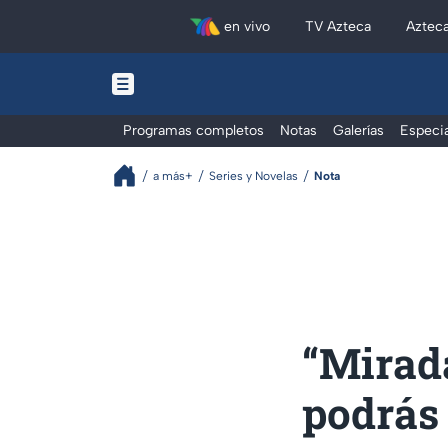
en vivo
TV Azteca
Aztec
Programas completos
Notas
Galerías
Especia
a más+
Series y Novelas
Nota
“Mirad
podrás 