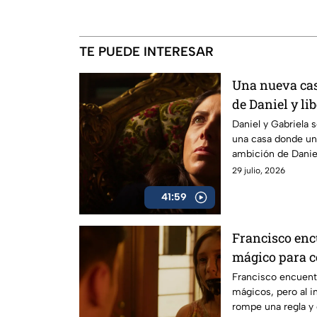
TE PUEDE INTERESAR
Una nueva cas
de Daniel y li
aterradora. "O
Daniel y Gabriela 
una casa donde un 
Lo Que La Gen
ambición de Daniel
presencia.
29 julio, 2026
41:59
Francisco enc
mágico para c
"Magia" capít
Francisco encuent
mágicos, pero al i
Gente Cuenta
rompe una regla y 