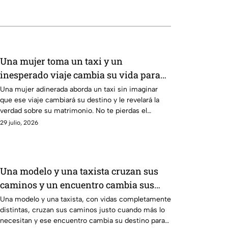
Una mujer toma un taxi y un
inesperado viaje cambia su vida para
siempre. | Rutas de la Vida: "Alacrán al
Una mujer adinerada aborda un taxi sin imaginar
que ese viaje cambiará su destino y le revelará la
pecho"
verdad sobre su matrimonio. No te pierdas el
capítulo completo de “Alacrán al pecho” de Rutas de
29 julio, 2026
la Vida.
Una modelo y una taxista cruzan sus
caminos y un encuentro cambia sus
vidas para siempre. | Rutas de la Vida:
Una modelo y una taxista, con vidas completamente
distintas, cruzan sus caminos justo cuando más lo
"Amanecer"
necesitan y ese encuentro cambia su destino para