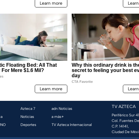
TV AZTECA
Azteca 7
adn Noticias
Periférico Sur 41
ca
Noticias
a más+
Col. Fuentes De
UNO
Deportes
TV Azteca Internacional
C.P. 14141,
Ciudad De Méxi