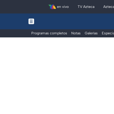
en vivo
TV Azteca
Aztec
Programas completos
Notas
Galerías
Especia