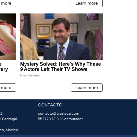
CONTACTO
21,
contacto@tvazteca.com
l Pedregal,
55 1720 1313
| Conmutador
co, México.