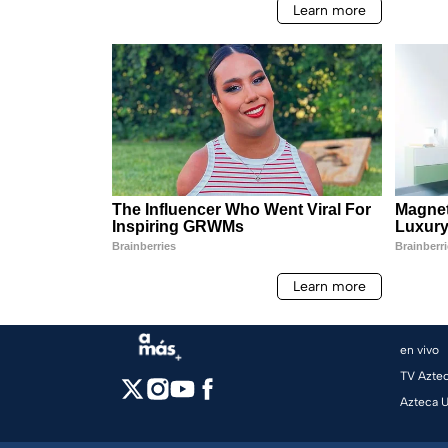
en vivo
TV Azte
Azteca 