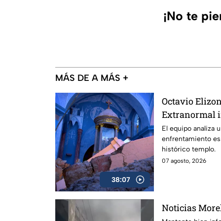
¡No te pi
MÁS DE A MÁS +
Octavio Elizon
Extranormal i
un templo y u
El equipo analiza 
enfrentamiento esp
espiritual
histórico templo.
07 agosto, 2026
38:07
Noticias Morel