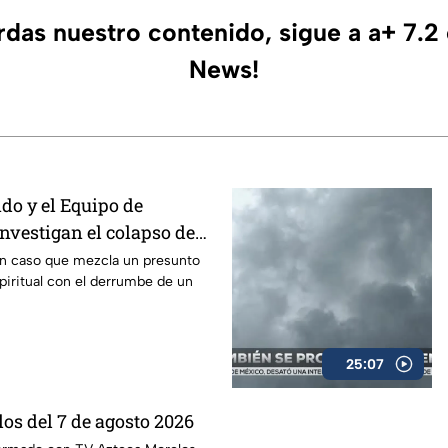
erdas nuestro contenido, sigue a a+ 7.2
News!
do y el Equipo de
nvestigan el colapso de
na presunta batalla
un caso que mezcla un presunto
iritual con el derrumbe de un
25:07
os del 7 de agosto 2026