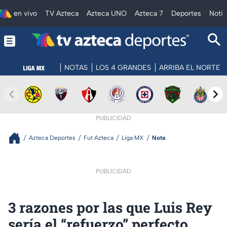
en vivo
TV Azteca
Azteca UNO
Azteca 7
Deportes
Notic
NOTAS
LOS 4 GRANDES
ARRIBA EL NORTE
PUBLICIDAD
Azteca Deportes
Fut Azteca
Liga MX
Nota
PUBLICIDAD
3 razones por las que Luis Rey
sería el “refuerzo” perfecto