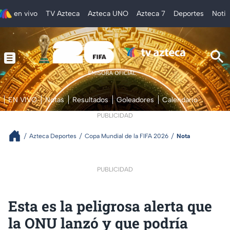
en vivo
TV Azteca
Azteca UNO
Azteca 7
Deportes
Notic
EN VIVO
Notas
Resultados
Goleadores
Calendario
PUBLICIDAD
Azteca Deportes
Copa Mundial de la FIFA 2026
Nota
PUBLICIDAD
Esta es la peligrosa alerta que
la ONU lanzó y que podría