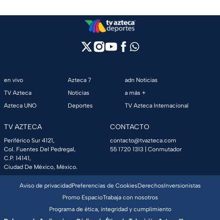
en vivo
Azteca 7
adn Noticias
TV Azteca
Noticias
a más +
Azteca UNO
Deportes
TV Azteca Internacional
TV AZTECA
CONTACTO
Periférico Sur 4121,
contacto@tvazteca.com
Col. Fuentes Del Pedregal,
55 1720 1313
| Conmutador
C.P. 14141,
Ciudad De México, México.
Aviso de privacidad
Preferencias de Cookies
Derechos
Inversionistas
Promo Espacio
Trabaja con nosotros
Programa de ética, integridad y cumplimiento