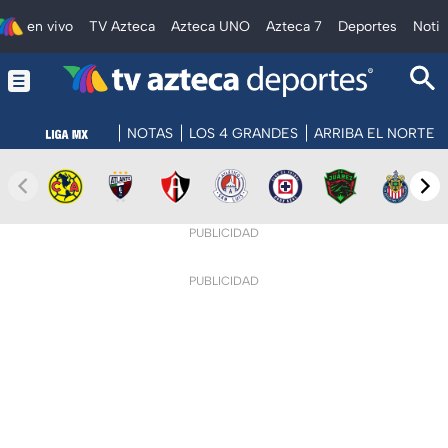
en vivo
TV Azteca
Azteca UNO
Azteca 7
Deportes
Notic
NOTAS
LOS 4 GRANDES
ARRIBA EL NORTE
PUBLICIDAD
PUBLICIDAD