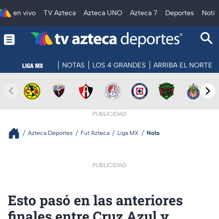
en vivo
TV Azteca
Azteca UNO
Azteca 7
Deportes
Notic
NOTAS
LOS 4 GRANDES
ARRIBA EL NORTE
PUBLICIDAD
Azteca Deportes
Fut Azteca
Liga MX
Nota
PUBLICIDAD
Esto pasó en las anteriores
finales entre Cruz Azul y