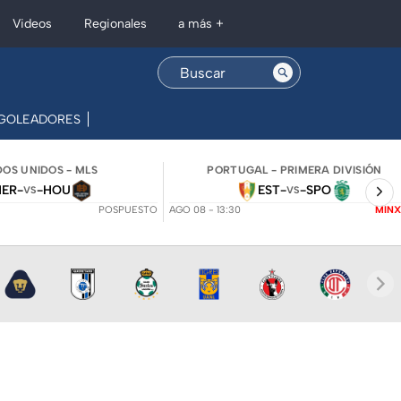
Regionales
Videos
a más +
GOLEADORES
ESTADIOS
SELECCIÓN MEXICANA
OS UNIDOS - MLS
PORTUGAL - PRIMERA DIVISIÓN
NER
-
-
HOU
EST
-
-
SPO
VS
VS
POSPUESTO
AGO 08 - 13:30
MINX