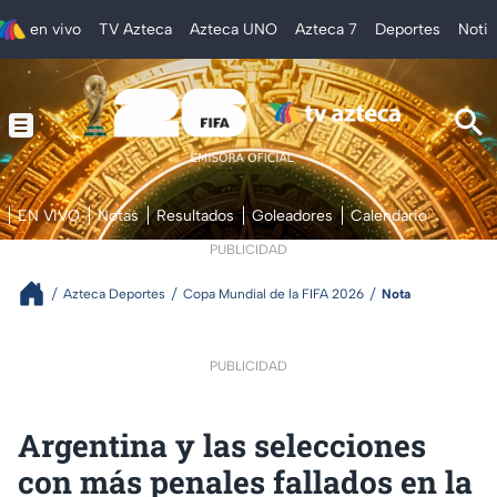
en vivo
TV Azteca
Azteca UNO
Azteca 7
Deportes
Notic
EN VIVO
Notas
Resultados
Goleadores
Calendario
PUBLICIDAD
Azteca Deportes
Copa Mundial de la FIFA 2026
Nota
PUBLICIDAD
Argentina y las selecciones
con más penales fallados en la