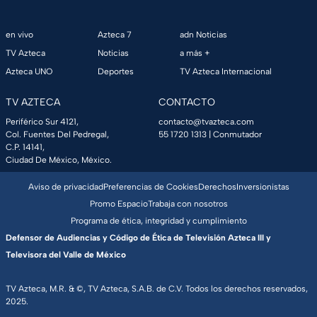
en vivo
Azteca 7
adn Noticias
TV Azteca
Noticias
a más +
Azteca UNO
Deportes
TV Azteca Internacional
TV AZTECA
CONTACTO
Periférico Sur 4121,
contacto@tvazteca.com
Col. Fuentes Del Pedregal,
55 1720 1313
| Conmutador
C.P. 14141,
Ciudad De México, México.
Aviso de privacidad
Preferencias de Cookies
Derechos
Inversionistas
Promo Espacio
Trabaja con nosotros
Programa de ética, integridad y cumplimiento
Defensor de Audiencias y Código de Ética de Televisión Azteca III y
Televisora del Valle de México
TV Azteca, M.R. & ©, TV Azteca, S.A.B. de C.V. Todos los derechos reservados,
2025.