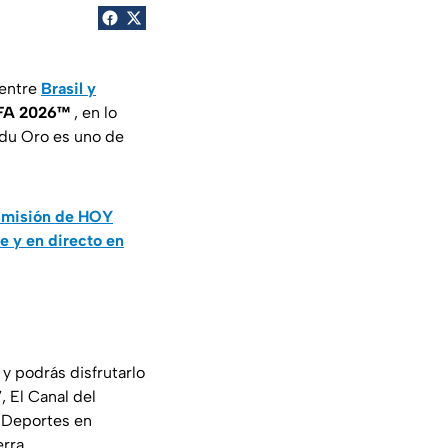
 entre
Brasil y
IFA 2026™
, en lo
 du Oro es uno de
nsmisión de HOY
e y en directo en
y podrás disfrutarlo
 El Canal del
a Deportes en
rra.