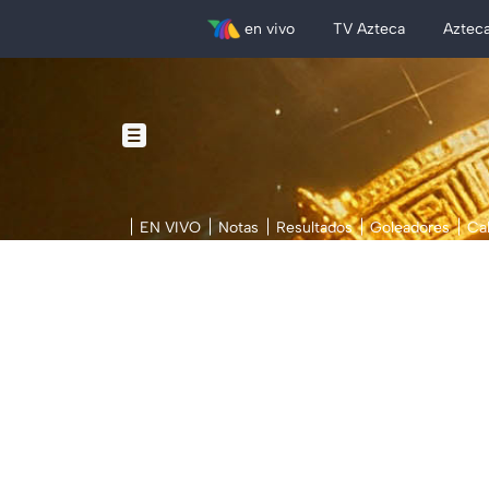
en vivo
TV Azteca
Aztec
EN VIVO
Notas
Resultados
Goleadores
Ca