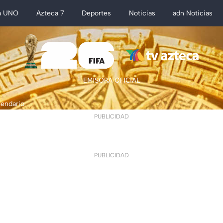
a UNO
Azteca 7
Deportes
Noticias
adn Noticias
lendario
PUBLICIDAD
PUBLICIDAD