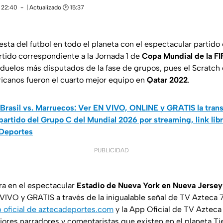
 22:40
| Actualizado 🕑 15:37
esta del futbol en todo el planeta con el espectacular partido
rtido correspondiente a la Jornada 1 de
Copa Mundial de la F
 duelos más disputados de la fase de grupos, pues el Scratch
africanos fueron el cuarto mejor equipo en
Qatar 2022
.
Brasil vs. Marruecos: Ver EN VIVO, ONLINE y GRATIS la tra
 partido del Grupo C del Mundial 2026 por streaming, link libr
 Deportes
PUBLICIDAD
ra en el espectacular
Estadio de Nueva York en Nueva Jersey
VO y GRATIS a través de la inigualable señal de TV Azteca 7,
eb oficial de aztecadeportes.com
y la App Oficial de TV Aztec
ores narradores y comentaristas que existen en el planeta Tie