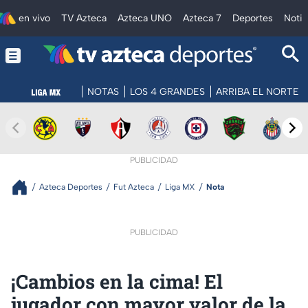
en vivo
TV Azteca
Azteca UNO
Azteca 7
Deportes
Notic
NOTAS
LOS 4 GRANDES
ARRIBA EL NORTE
PUBLICIDAD
Azteca Deportes
Fut Azteca
Liga MX
Nota
PUBLICIDAD
¡Cambios en la cima! El
jugador con mayor valor de la