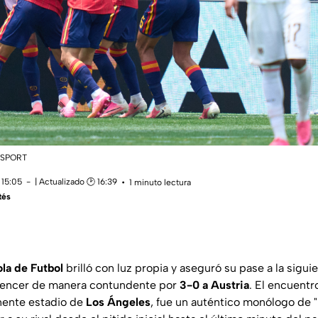
XSPORT
 15:05
| Actualizado 🕑 16:39
1 minuto lectura
tés
la de Futbol
brilló con luz propia y aseguró su pase a la sigui
vencer de manera contundente por
3-0 a Austria
. El encuentr
nente estadio de
Los Ángeles
, fue un auténtico monólogo de "