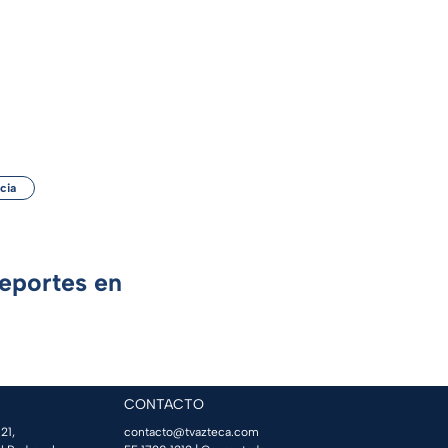
cia
Deportes en
CONTACTO
21,
contacto@tvazteca.com