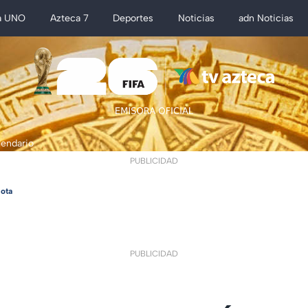
a UNO
Azteca 7
Deportes
Noticias
adn Noticias
lendario
PUBLICIDAD
ota
PUBLICIDAD