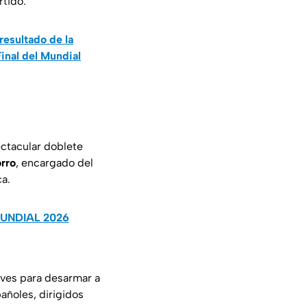
rtido.
esultado de la
Final del Mundial
ectacular doblete
rro
, encargado del
ca.
MUNDIAL 2026
laves para desarmar a
añoles, dirigidos