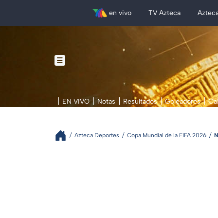
en vivo
TV Azteca
Aztec
EN VIVO
Notas
Resultados
Goleadores
Ca
Azteca Deportes
Copa Mundial de la FIFA 2026
N