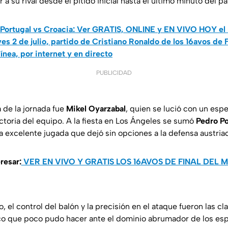
a su rival desde el pitido inicial hasta el último minuto del pa
Portugal vs Croacia: Ver GRATIS, ONLINE y EN VIVO HOY el r
es 2 de julio, partido de Cristiano Ronaldo de los 16avos de 
ínea, por internet y en directo
PUBLICIDAD
 de la jornada fue
Mikel Oyarzabal
, quien se lució con un esp
ctoria del equipo. A la fiesta en Los Ángeles se sumó
Pedro Po
 excelente jugada que dejó sin opciones a la defensa austria
resar:
VER EN VIVO Y GRATIS LOS 16AVOS DE FINAL DEL 
go, el control del balón y la precisión en el ataque fueron las c
co que poco pudo hacer ante el dominio abrumador de los esp