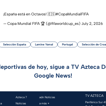
¡España está en Octavos! 🇪🇸
#CopaMundialFIFA
— Copa Mundial FIFA 🏆 (@fifaworldcup_es)
July 2, 2026
Selección España
Lamine Yamal
Portugal
Selección de Croa
deportivas de hoy, sigue a TV Azteca 
Google News!
TV AZTECA
Azteca 7
adn Noticias
Periférico Sur 41
ca
Noticias
a más +