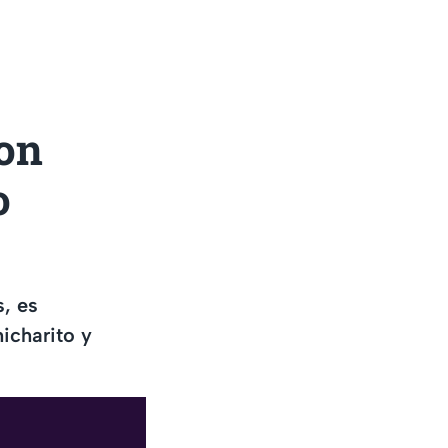
con
o
s, es
icharito y