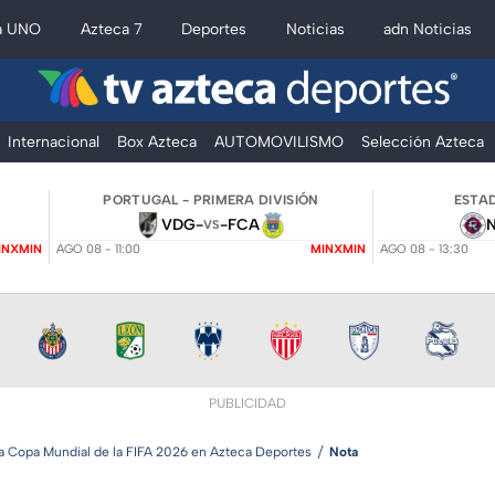
a UNO
Azteca 7
Deportes
Noticias
adn Noticias
Internacional
Box Azteca
AUTOMOVILISMO
Selección Azteca
PORTUGAL - PRIMERA DIVISIÓN
ESTAD
VDG
-
-
FCA
VS
INXMIN
AGO 08 - 11:00
MINXMIN
AGO 08 - 13:30
PUBLICIDAD
la Copa Mundial de la FIFA 2026 en Azteca Deportes
Nota