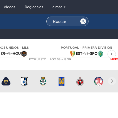
Regionales
Videos
a más +
OS UNIDOS - MLS
PORTUGAL - PRIMERA DIVISIÓN
NER
-
-
HOU
EST
-
-
SPO
VS
VS
POSPUESTO
AGO 08 - 13:30
MINX