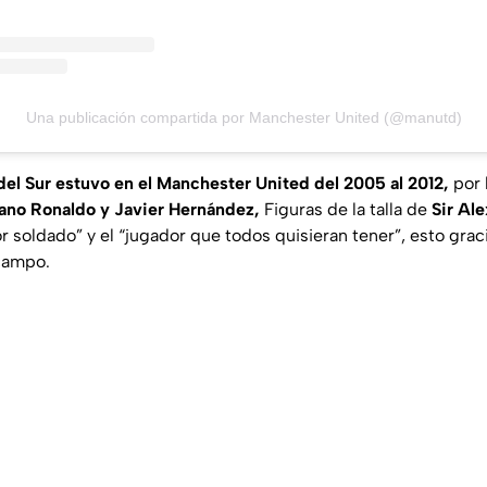
Una publicación compartida por Manchester United (@manutd)
del Sur estuvo en el Manchester United del 2005 al 2012,
por 
iano Ronaldo y Javier Hernández,
Figuras de la talla de
Sir Al
r soldado”
y
el “jugador que todos quisieran tener”
, esto gra
 campo.