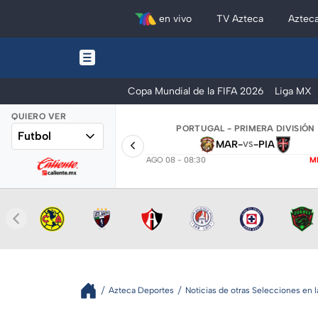
en vivo
TV Azteca
Aztec
Copa Mundial de la FIFA 2026
Liga MX
QUIERO VER
PORTUGAL - PRIMERA DIVISIÓN
Futbol
MAR
-
-
PIA
VS
AGO 08 - 08:30
M
Azteca Deportes
Noticias de otras Selecciones en 