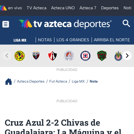
en vivo
TV Azteca
Azteca UNO
Azteca 7
Deportes
Notic
NOTAS
LOS 4 GRANDES
ARRIBA EL NORTE
PUBLICIDAD
Azteca Deportes
Fut Azteca
Liga MX
Nota
PUBLICIDAD
Cruz Azul 2-2 Chivas de
Guadalajara: La Máquina y el