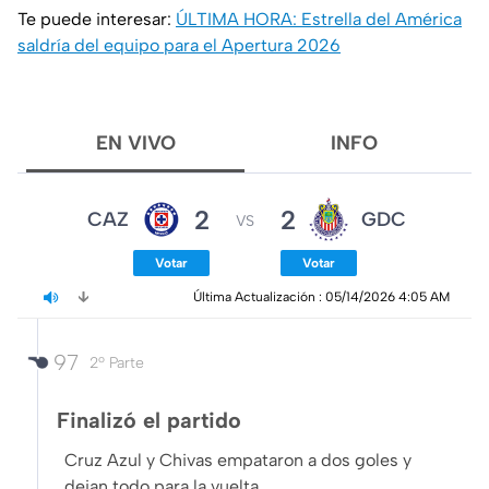
Te puede interesar:
ÚLTIMA HORA: Estrella del América
saldría del equipo para el Apertura 2026
EN VIVO
INFO
2
2
CAZ
GDC
VS
Votar
Votar
Última Actualización 
: 
05/14/2026 4:05 AM
97
2º Parte
Finalizó el partido
Cruz Azul y Chivas empataron a dos goles y
dejan todo para la vuelta,