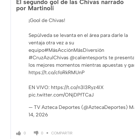
El segundo gol de las Chivas narrado
por Martinoli
¡Gool de Chivas!
Sepúlveda se levanta en el área para darle la
ventaja otra vez a su
equipo
#MásAcciónMásDiversión
#CruzAzulChivas
@calientesports
te presenta
los mejores momentos mientras apuestas y gana
https://t.co/cfoRkRMUnP
EN VIVO:
https://t.co/n3l3Ryz4lX
pic.twitter.com/ONjDPfTCaJ
— TV Azteca Deportes (@AztecaDeportes)
May
14, 2026
COMPARTIR
0
0