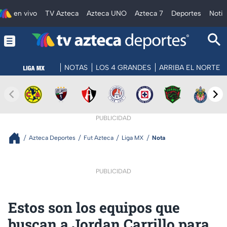
en vivo
TV Azteca
Azteca UNO
Azteca 7
Deportes
Notic
NOTAS
LOS 4 GRANDES
ARRIBA EL NORTE
PUBLICIDAD
Azteca Deportes
Fut Azteca
Liga MX
Nota
PUBLICIDAD
Estos son los equipos que
buscan a Jordan Carrillo para