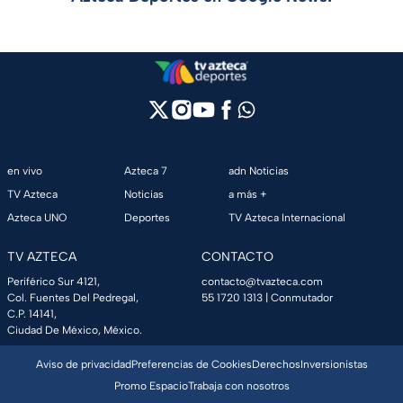
en vivo
Azteca 7
adn Noticias
TV Azteca
Noticias
a más +
Azteca UNO
Deportes
TV Azteca Internacional
TV AZTECA
CONTACTO
Periférico Sur 4121,
contacto@tvazteca.com
Col. Fuentes Del Pedregal,
55 1720 1313
| Conmutador
C.P. 14141,
Ciudad De México, México.
Aviso de privacidad
Preferencias de Cookies
Derechos
Inversionistas
Promo Espacio
Trabaja con nosotros