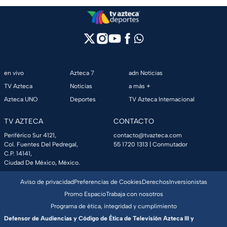
en vivo
Azteca 7
adn Noticias
TV Azteca
Noticias
a más +
Azteca UNO
Deportes
TV Azteca Internacional
TV AZTECA
CONTACTO
Periférico Sur 4121,
contacto@tvazteca.com
Col. Fuentes Del Pedregal,
55 1720 1313
| Conmutador
C.P. 14141,
Ciudad De México, México.
Aviso de privacidad
Preferencias de Cookies
Derechos
Inversionistas
Promo Espacio
Trabaja con nosotros
Programa de ética, integridad y cumplimiento
Defensor de Audiencias y Código de Ética de Televisión Azteca III y