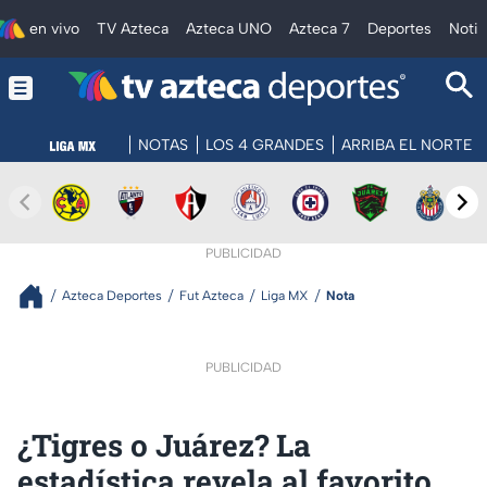
en vivo
TV Azteca
Azteca UNO
Azteca 7
Deportes
Notic
NOTAS
LOS 4 GRANDES
ARRIBA EL NORTE
PUBLICIDAD
Azteca Deportes
Fut Azteca
Liga MX
Nota
PUBLICIDAD
¿Tigres o Juárez? La
estadística revela al favorito