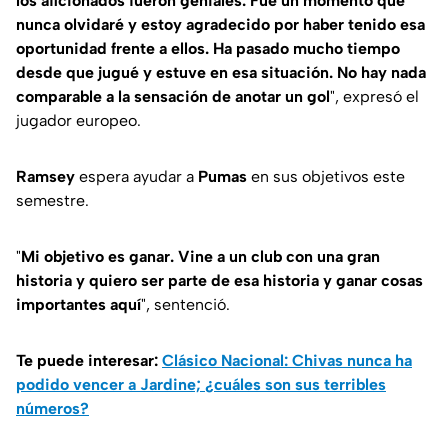
los aficionados fueron geniales. Fue un momento que
nunca olvidaré y estoy agradecido por haber tenido esa
oportunidad frente a ellos. Ha pasado mucho tiempo
desde que jugué y estuve en esa situación. No hay nada
comparable a la sensación de anotar un gol
", expresó el
jugador europeo.
Ramsey
espera ayudar a
Pumas
en sus objetivos este
semestre.
"
Mi objetivo es ganar. Vine a un club con una gran
historia y quiero ser parte de esa historia y ganar cosas
importantes aquí
", sentenció.
Te puede interesar:
Clásico Nacional: Chivas nunca ha
podido vencer a Jardine; ¿cuáles son sus terribles
números?