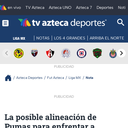
en vivo
TV Azteca
Azteca UNO
Azteca 7
Deportes
Notic
NOTAS
LOS 4 GRANDES
ARRIBA EL NORTE
PUBLICIDAD
Azteca Deportes
Fut Azteca
Liga MX
Nota
PUBLICIDAD
La posible alineación de
Pumas para enfrentar a