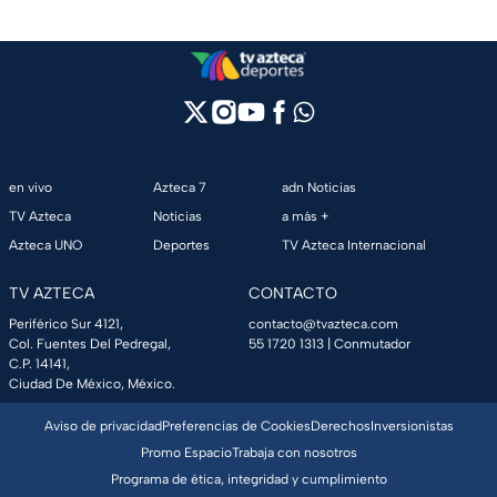
en vivo
Azteca 7
adn Noticias
TV Azteca
Noticias
a más +
Azteca UNO
Deportes
TV Azteca Internacional
TV AZTECA
CONTACTO
Periférico Sur 4121,
contacto@tvazteca.com
Col. Fuentes Del Pedregal,
55 1720 1313
| Conmutador
C.P. 14141,
Ciudad De México, México.
Aviso de privacidad
Preferencias de Cookies
Derechos
Inversionistas
Promo Espacio
Trabaja con nosotros
Programa de ética, integridad y cumplimiento