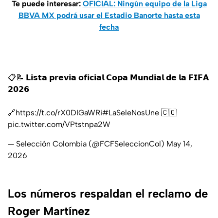
Te puede interesar:
OFICIAL: Ningún equipo de la Liga
BBVA MX podrá usar el Estadio Banorte hasta esta
fecha
📋📝 𝗟𝗶𝘀𝘁𝗮 𝗽𝗿𝗲𝘃𝗶𝗮 𝗼𝗳𝗶𝗰𝗶𝗮𝗹 𝗖𝗼𝗽𝗮 𝗠𝘂𝗻𝗱𝗶𝗮𝗹 𝗱𝗲 𝗹𝗮 𝗙𝗜𝗙𝗔
𝟮𝟬𝟮𝟲
🔗
https://t.co/rX0DIGaWRi
#LaSeleNosUne
🇨🇴
pic.twitter.com/VPtstnpa2W
— Selección Colombia (@FCFSeleccionCol)
May 14,
2026
Los números respaldan el reclamo de
Roger Martínez