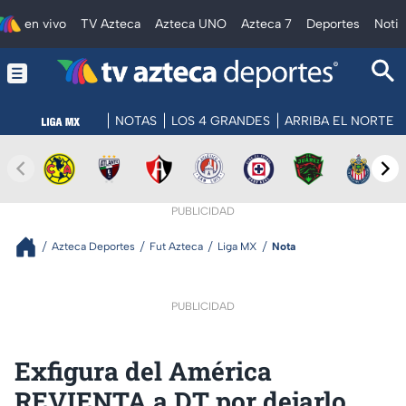
en vivo
TV Azteca
Azteca UNO
Azteca 7
Deportes
Notic
NOTAS
LOS 4 GRANDES
ARRIBA EL NORTE
PUBLICIDAD
Azteca Deportes
Fut Azteca
Liga MX
Nota
PUBLICIDAD
Exfigura del América
REVIENTA a DT por dejarlo