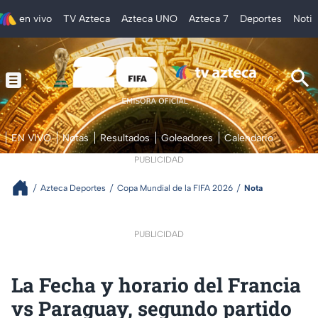
en vivo
TV Azteca
Azteca UNO
Azteca 7
Deportes
Notic
EN VIVO
Notas
Resultados
Goleadores
Calendario
PUBLICIDAD
Azteca Deportes
Copa Mundial de la FIFA 2026
Nota
PUBLICIDAD
La Fecha y horario del Francia
vs Paraguay, segundo partido