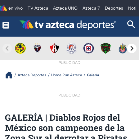
en vivo
TV Azteca
Azteca UNO
Azteca 7
Deportes
Notic
PUBLICIDAD
Azteca Deportes
Home Run Azteca
Galería
PUBLICIDAD
GALERÍA | Diablos Rojos del
México son campeones de la
Zona Sur al derrotar a Piratas