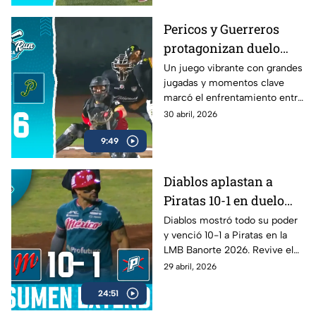
Pericos y Guerreros
protagonizan duelo
lleno de emociones en
Un juego vibrante con grandes
jugadas y momentos clave
la LMB
marcó el enfrentamiento entre
Pericos y Guerreros.
30 abril, 2026
9:49
Diablos aplastan a
Piratas 10-1 en duelo
dominante de la LMB
Diablos mostró todo su poder
y venció 10-1 a Piratas en la
Banorte 2026
LMB Banorte 2026. Revive el
resumen extendido del juego
29 abril, 2026
disputado el 28 de abril.
24:51