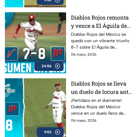
carreras más importantes y los
momentos que definieron el
resultado del encuentro en
Diablos Rojos remonta
Home Run Azteca.
y vence a El Águila de
Veracruz en cierre
Diablos Rojos del México se
quedó con un vibrante triunfo
cardíaco
8-7 sobre El Águila de
Veracruz en un duelo lleno de
06 mayo, 2026
emociones dentro de la LMB
24:56
Banorte 2026.
Diablos Rojos se lleva
un duelo de locura ante
El Águila de Veracruz
¡Partidazo en el diamante!
Diablos Rojos del México
(8-7)
vence en un duelo lleno de
emociones a El Águila de
06 mayo, 2026
Veracruz por 8-7.
9:53