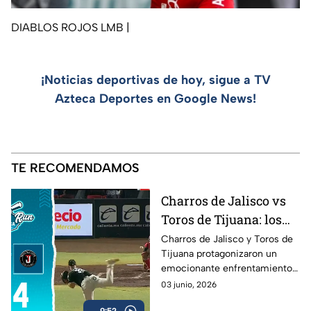
DIABLOS ROJOS LMB
|
¡Noticias deportivas de hoy, sigue a TV
Azteca Deportes en Google News!
TE RECOMENDAMOS
Charros de Jalisco vs
Toros de Tijuana: los
mejores momentos del
Charros de Jalisco y Toros de
Tijuana protagonizaron un
duelo en Home Run
emocionante enfrentamiento
Azteca
en la Liga Mexicana de Beisbol.
03 junio, 2026
Revive las mejores jugadas, las
9:52