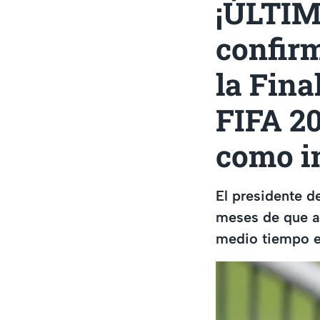
¡ÚLTIM
confir
la Fina
FIFA 2
como i
El presidente d
meses de que a
medio tiempo en