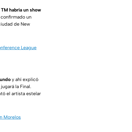
6 TM habría un show
a confirmado un
 ciudad de New
onference League
Mundo
y ahí explicó
ugará la Final.
 el artista estelar
en Morelos