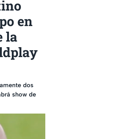
tino
po en
 la
ldplay
icamente dos
abrá show de