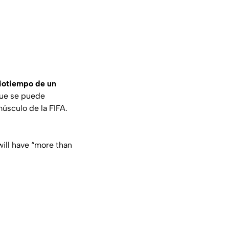
diotiempo de un
que se puede
úsculo de la FIFA.
will have “more than