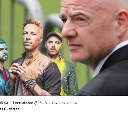
15:43
| Actualizado 🕑 15:48
1 minuto lectura
as Gutiérrez