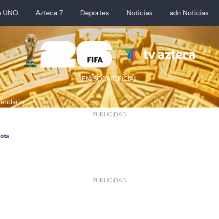
a UNO
Azteca 7
Deportes
Noticias
adn Noticias
lendario
PUBLICIDAD
ota
PUBLICIDAD