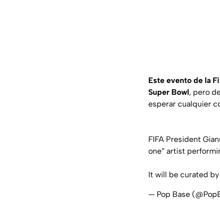
Este evento de la F
Super Bowl
, pero d
esperar cualquier c
FIFA President Giann
one” artist performi
It will be curated b
— Pop Base (@Pop