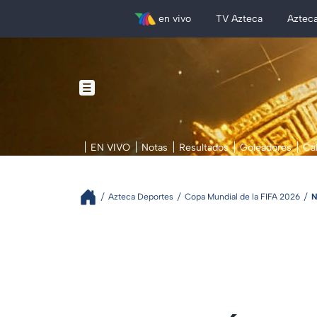
en vivo
TV Azteca
Aztec
EN VIVO
Notas
Resultados
Goleadores
Ca
Azteca Deportes
Copa Mundial de la FIFA 2026
N