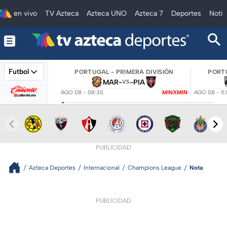
en vivo
TV Azteca
Azteca UNO
Azteca 7
Deportes
Notic
Futbol
PORTUGAL - PRIMERA DIVISIÓN
PORTU
MAR
-
-
PIA
VS
AGO 08 - 08:30
MINXMIN
AGO 08 - 11
PUBLICIDAD
Azteca Deportes
Internacional
Champions League
Nota
PUBLICIDAD