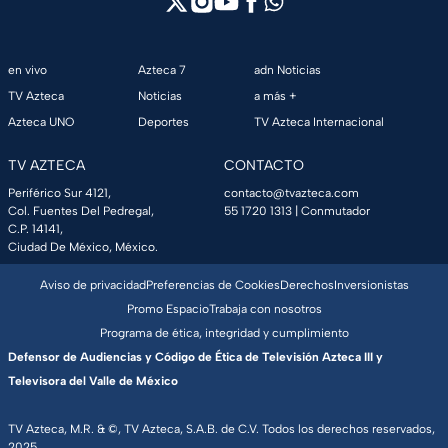
en vivo
Azteca 7
adn Noticias
TV Azteca
Noticias
a más +
Azteca UNO
Deportes
TV Azteca Internacional
TV AZTECA
CONTACTO
Periférico Sur 4121,
contacto@tvazteca.com
Col. Fuentes Del Pedregal,
55 1720 1313
| Conmutador
C.P. 14141,
Ciudad De México, México.
Aviso de privacidad
Preferencias de Cookies
Derechos
Inversionistas
Promo Espacio
Trabaja con nosotros
Programa de ética, integridad y cumplimiento
Defensor de Audiencias y Código de Ética de Televisión Azteca III y
Televisora del Valle de México
TV Azteca, M.R. & ©, TV Azteca, S.A.B. de C.V. Todos los derechos reservados,
2025.