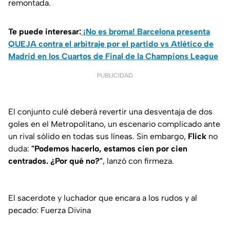
remontada.
Te puede interesar:
¡No es broma! Barcelona presenta
QUEJA contra el arbitraje por el partido vs Atlético de
Madrid en los Cuartos de Final de la Champions League
PUBLICIDAD
El conjunto culé deberá revertir una desventaja de dos
goles en el Metropolitano, un escenario complicado ante
un rival sólido en todas sus líneas. Sin embargo,
Flick
no
duda:
"Podemos hacerlo, estamos cien por cien
centrados. ¿Por qué no?"
, lanzó con firmeza.
El sacerdote y luchador que encara a los rudos y al
pecado: Fuerza Divina