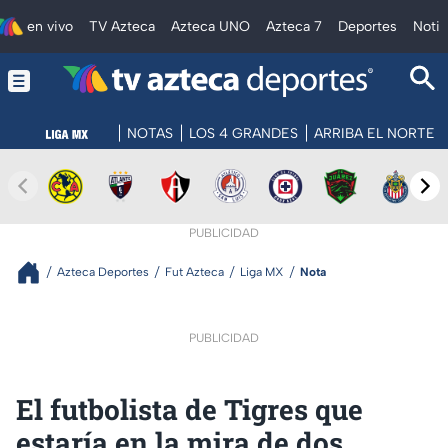
en vivo
TV Azteca
Azteca UNO
Azteca 7
Deportes
Notic
NOTAS
LOS 4 GRANDES
ARRIBA EL NORTE
PUBLICIDAD
Azteca Deportes
Fut Azteca
Liga MX
Nota
PUBLICIDAD
El futbolista de Tigres que
estaría en la mira de dos