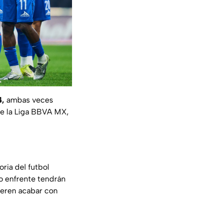
4,
ambas veces
de la Liga BBVA MX,
ia del futbol
ro enfrente tendrán
ieren acabar con