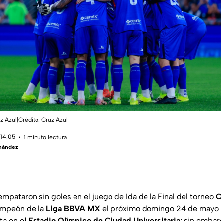
z Azul|Crédito: Cruz Azul
 14:05
1 minuto lectura
rnández
mpataron sin goles en el juego de Ida de la Final del torneo
C
campeón de la
Liga BBVA MX
el próximo domingo 24 de mayo
ta en e
l Estadio Olímpico de Ciudad Universitaria
; sin emba