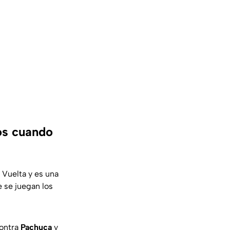
os cuando
 Vuelta y es una
e se juegan los
contra
Pachuca
y