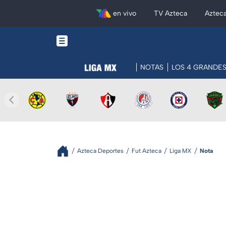
en vivo
TV Azteca
Aztec
NOTAS
LOS 4 GRANDE
Azteca Deportes
Fut Azteca
Liga MX
Nota