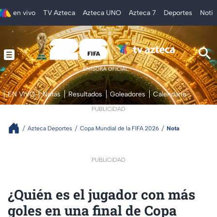
en vivo
TV Azteca
Azteca UNO
Azteca 7
Deportes
Notic
EN VIVO
Notas
Resultados
Goleadores
Calendario
PUBLICIDAD
Azteca Deportes
Copa Mundial de la FIFA 2026
Nota
PUBLICIDAD
¿Quién es el jugador con más
goles en una final de Copa