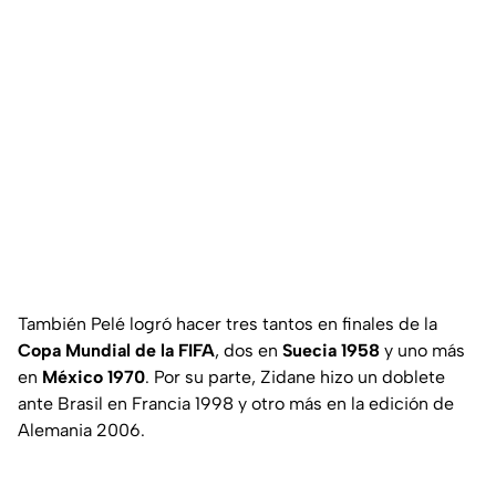
También Pelé logró hacer tres tantos en finales de la
Copa Mundial de la FIFA
, dos en
Suecia 1958
y uno más
en
México 1970
. Por su parte, Zidane hizo un doblete
ante Brasil en Francia 1998 y otro más en la edición de
Alemania 2006.