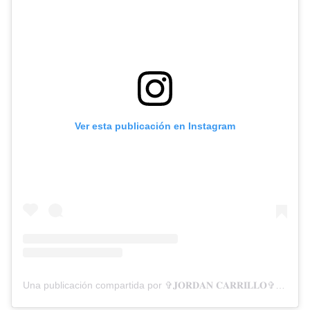
Ver esta publicación en Instagram
Una publicación compartida por ✞𝐉𝐎𝐑𝐃𝐀𝐍 𝐂𝐀𝐑𝐑𝐈𝐋𝐋𝐎✞⚽️ (@jordancarrillo10)