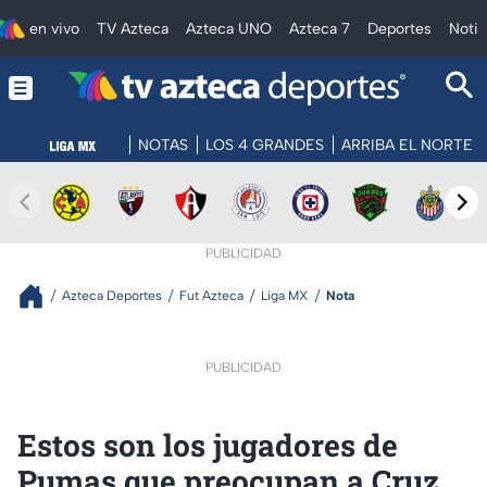
en vivo
TV Azteca
Azteca UNO
Azteca 7
Deportes
Notic
NOTAS
LOS 4 GRANDES
ARRIBA EL NORTE
PUBLICIDAD
Azteca Deportes
Fut Azteca
Liga MX
Nota
PUBLICIDAD
Estos son los jugadores de
Pumas que preocupan a Cruz