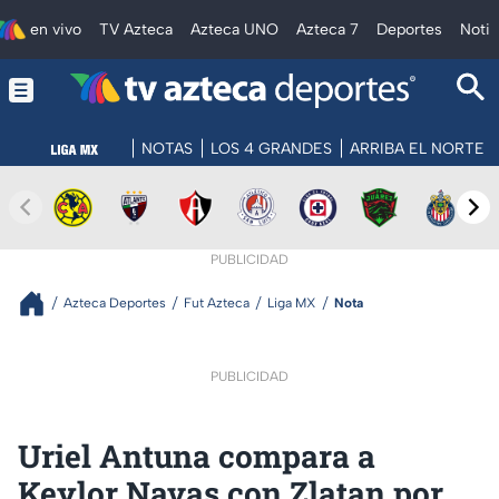
en vivo
TV Azteca
Azteca UNO
Azteca 7
Deportes
Notic
NOTAS
LOS 4 GRANDES
ARRIBA EL NORTE
PUBLICIDAD
Azteca Deportes
Fut Azteca
Liga MX
Nota
PUBLICIDAD
Uriel Antuna compara a
Keylor Navas con Zlatan por