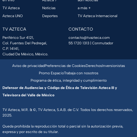
en vivo
Azteca 7
adn Noticias
TV Azteca
Noticias
a más +
Azteca UNO
Deportes
TV Azteca Internacional
TV AZTECA
CONTACTO
Periférico Sur 4121,
contacto@tvazteca.com
Col. Fuentes Del Pedregal,
55 1720 1313
| Conmutador
C.P. 14141,
Ciudad De México, México.
Aviso de privacidad
Preferencias de Cookies
Derechos
Inversionistas
Promo Espacio
Trabaja con nosotros
Programa de ética, integridad y cumplimiento
Defensor de Audiencias y Código de Ética de Televisión Azteca III y
Televisora del Valle de México
TV Azteca, M.R. & ©, TV Azteca, S.A.B. de C.V. Todos los derechos reservados,
2025.
Queda prohibida la reproducción total o parcial sin la autorización previa,
expresa y por escrito de su titular.