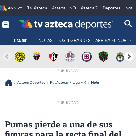
en vivo
TV Azteca
Azteca UNO
Azteca 7
Deportes
Notic
NOTAS
LOS 4 GRANDES
ARRIBA EL NORTE
PUBLICIDAD
Azteca Deportes
Fut Azteca
Liga MX
Nota
PUBLICIDAD
Pumas pierde a una de sus
figuras para la recta final del