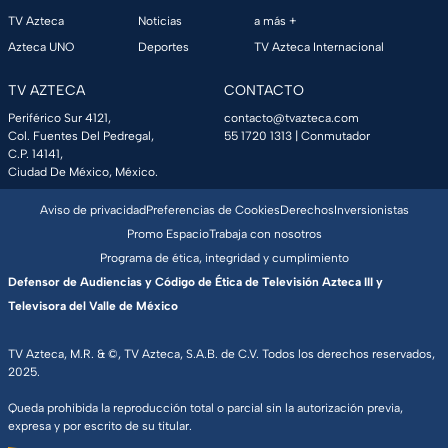
TV Azteca
Noticias
a más +
Azteca UNO
Deportes
TV Azteca Internacional
TV AZTECA
CONTACTO
Periférico Sur 4121,
contacto@tvazteca.com
Col. Fuentes Del Pedregal,
55 1720 1313
| Conmutador
C.P. 14141,
Ciudad De México, México.
Aviso de privacidad
Preferencias de Cookies
Derechos
Inversionistas
Promo Espacio
Trabaja con nosotros
Programa de ética, integridad y cumplimiento
Defensor de Audiencias y Código de Ética de Televisión Azteca III y
Televisora del Valle de México
TV Azteca, M.R. & ©, TV Azteca, S.A.B. de C.V. Todos los derechos reservados,
2025.
Queda prohibida la reproducción total o parcial sin la autorización previa,
expresa y por escrito de su titular.