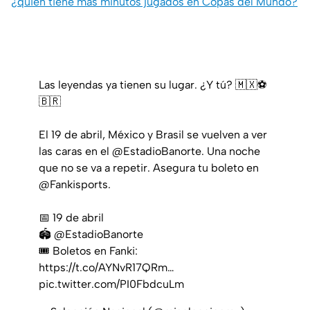
¿quién tiene más minutos jugados en Copas del Mundo?
Las leyendas ya tienen su lugar. ¿Y tú? 🇲🇽⚽
🇧🇷
El 19 de abril, México y Brasil se vuelven a ver
las caras en el
@EstadioBanorte
. Una noche
que no se va a repetir. Asegura tu boleto en
@Fankisports
.
📅 19 de abril
🏟️
@EstadioBanorte
🎟️ Boletos en Fanki:
https://t.co/AYNvR17QRm
…
pic.twitter.com/PI0FbdcuLm