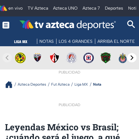
en vivo
TV Azteca
Azteca UNO
Azteca 7
Deportes
Notic
NOTAS
LOS 4 GRANDES
ARRIBA EL NORTE
PUBLICIDAD
Azteca Deportes
Fut Azteca
Liga MX
Nota
PUBLICIDAD
Leyendas México vs Brasil;
¿cuándo será el juego, a qué