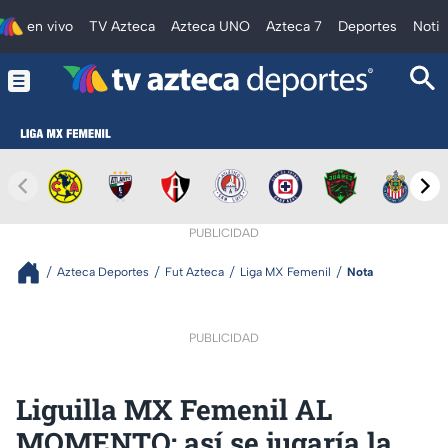
en vivo
TV Azteca
Azteca UNO
Azteca 7
Deportes
Notic
PUBLICIDAD
Azteca Deportes
Fut Azteca
Liga MX Femenil
Nota
PUBLICIDAD
Liguilla MX Femenil AL
MOMENTO: así se jugaría la