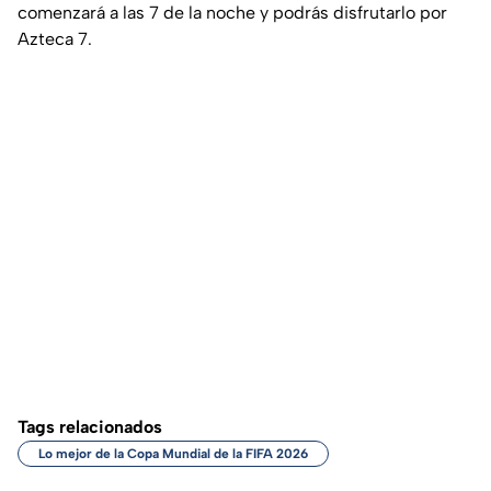
comenzará a las 7 de la noche y podrás disfrutarlo por
Azteca 7.
Tags relacionados
Lo mejor de la Copa Mundial de la FIFA 2026