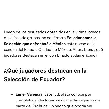
Luego de los resultados obtenidos en la última jornada
de la fase de grupos, se confirmó a
Ecuador como la
Selección que enfrentará a México
esta noche en la
cancha del Estadio Ciudad de México. Ahora bien, ¿qué
jugadores destacan en el combinado sudamericano?
¿Qué jugadores destacan en la
Selección de Ecuador?
Enner Valencia
: Este futbolista conoce por
completo la ideología mexicana dado que forma
parte del Pachuca, un hecho que podría ser