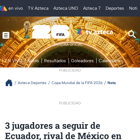
en vivo
TV Azteca
Azteca UNO
Azteca 7
Deportes
Notic
EN VIVO
Notas
Resultados
Goleadores
Calendario
PUBLICIDAD
Azteca Deportes
Copa Mundial de la FIFA 2026
Nota
PUBLICIDAD
3 jugadores a seguir de
Ecuador, rival de México en