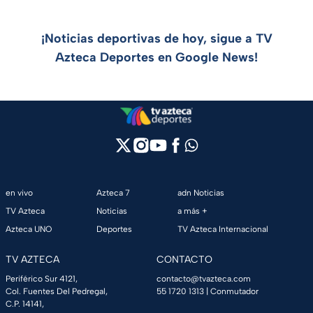
¡Noticias deportivas de hoy, sigue a TV
Azteca Deportes en Google News!
en vivo
Azteca 7
adn Noticias
TV Azteca
Noticias
a más +
Azteca UNO
Deportes
TV Azteca Internacional
TV AZTECA
CONTACTO
Periférico Sur 4121,
contacto@tvazteca.com
Col. Fuentes Del Pedregal,
55 1720 1313
| Conmutador
C.P. 14141,