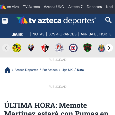
en vivo
TV Azteca
Azteca UNO
Azteca 7
Deportes
Notic
NOTAS
LOS 4 GRANDES
ARRIBA EL NORTE
PUBLICIDAD
Azteca Deportes
Fut Azteca
Liga MX
Nota
PUBLICIDAD
ÚLTIMA HORA: Memote
Martínez estará con Pumas en