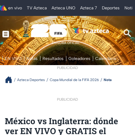
en vivo
TV Azteca
Azteca UNO
Azteca 7
Deportes
Notic
EN VIVO
Notas
Resultados
Goleadores
Calendario
PUBLICIDAD
Azteca Deportes
Copa Mundial de la FIFA 2026
Nota
PUBLICIDAD
México vs Inglaterra: dónde
ver EN VIVO y GRATIS el