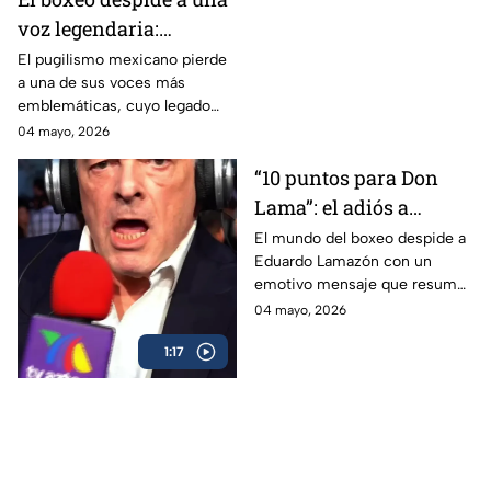
voz legendaria:
Eduardo Lamazón
El pugilismo mexicano pierde
a una de sus voces más
emblemáticas, cuyo legado
marcó a generaciones.
04 mayo, 2026
“10 puntos para Don
Lama”: el adiós a
Eduardo Lamazón
El mundo del boxeo despide a
Eduardo Lamazón con un
emotivo mensaje que resume
su legado imborrable.
04 mayo, 2026
1:17