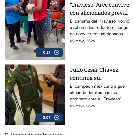
‘Travieso’ Arce convive
con aficionados previo
a su esperado combate
El carisma del ‘Travieso’ volvió
a robarse los reflectores luego
de convivir con aficionados
antes de subir al ring.
09 mayo, 2026
0:27
Julio César Chávez
continúa su
preparación para
El campeón mexicano sigue
afinando detalles para su
enfrentar al ‘Travieso’
combate ante el ‘Travieso’
Arce
Arce
09 mayo, 2026
0:07
El boxeo despide a una