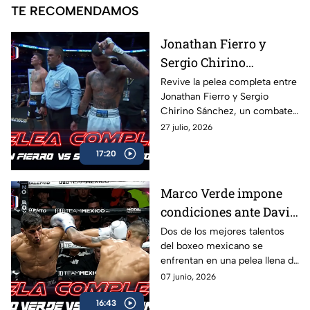
TE RECOMENDAMOS
Jonathan Fierro y
Sergio Chirino
protagonizan una
Revive la pelea completa entre
Jonathan Fierro y Sergio
guerra sobre el ring
Chirino Sánchez, un combate
lleno de intensidad,
27 julio, 2026
intercambio de golpes y
17:20
emociones de principio a fin.
Marco Verde impone
condiciones ante David
Camacho en una
Dos de los mejores talentos
del boxeo mexicano se
intensa batalla de Box
enfrentan en una pelea llena de
Azteca
acción, potencia y grandes
07 junio, 2026
intercambios. Revive el
16:43
combate completo entre