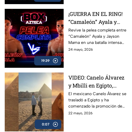
Marco Verde y David Camacho
en una función imperdible de
¡GUERRA EN EL RING!
Box Azteca.
“Camaleón” Ayala y
Jayson Mama se
Revive la pelea completa entre
“Camaleón” Ayala y Jayson
dieron con todo
Mama en una batalla intensa
llena de golpes, emoción y
24 mayo, 2026
momentos espectaculares
19:39
arriba del ring.
VIDEO: Canelo Álvarez
y Mbilli en Egipto,
tienen primer cara a
El mexicano Canelo Álvarez se
trasladó a Egipto y ha
cara
comenzado la promoción de
su combate ante el francés
22 mayo, 2026
Christian Mbilli que sucederá
0:07
en el mes de septiembre.