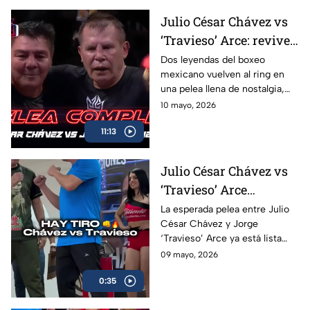
Julio César Chávez vs
‘Travieso’ Arce: revive
la pelea completa en
Dos leyendas del boxeo
mexicano vuelven al ring en
Box Azteca
una pelea llena de nostalgia,
emoción y grandes momentos
10 mayo, 2026
para los aficionados.
11:13
Julio César Chávez vs
‘Travieso’ Arce
cumplen con la
La esperada pelea entre Julio
César Chávez y Jorge
báscula; habrá pelea en
‘Travieso’ Arce ya está lista
Box Azteca
luego de que ambos superaran
09 mayo, 2026
sin problemas la báscula.
0:35