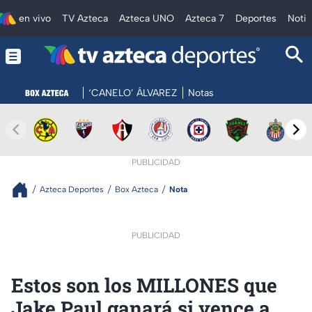
en vivo
TV Azteca
Azteca UNO
Azteca 7
Deportes
Notic
‘CANELO’ ÁLVAREZ
Notas
PUBLICIDAD
Azteca Deportes
Box Azteca
Nota
PUBLICIDAD
Estos son los MILLONES que
Jake Paul ganará si vence a