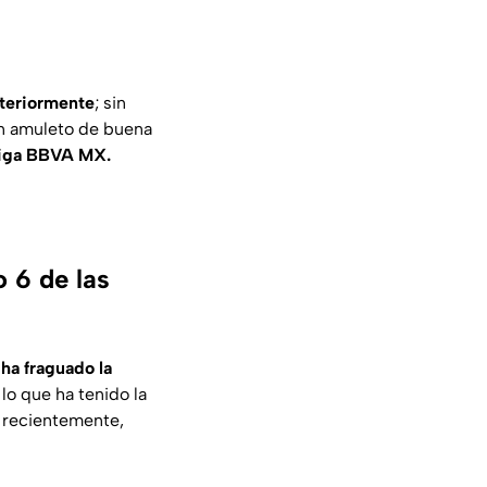
nteriormente
; sin
un amuleto de buena
iga BBVA MX.
o 6 de las
 ha fraguado la
lo que ha tenido la
s recientemente,