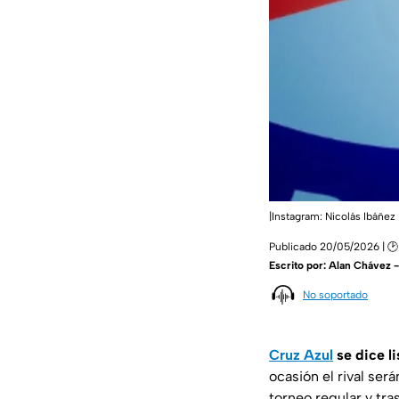
|Instagram: Nicolás Ibáñez
Publicado 20/05/2026 | 🕑
Escrito por:
Alan Chávez 
No soportado
Cruz Azul
se dice li
ocasión el rival será
torneo regular y tra