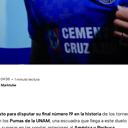
 09:55
1 minuto lectura
- Marktube
sto para disputar su final número 19 en la historia
de los torne
n los
Pumas de la UNAM
, una escuadra que llega a este duelo 
s superar en las rondas anteriores al
América y Pachuca.