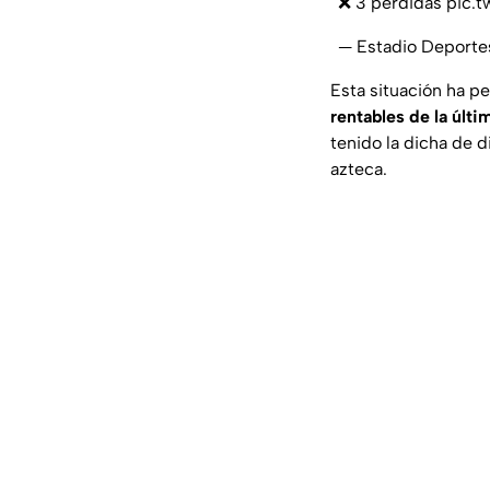
❌ 3 perdidas
pic.t
— Estadio Deport
Esta situación ha p
rentables de la últ
tenido la dicha de d
azteca.