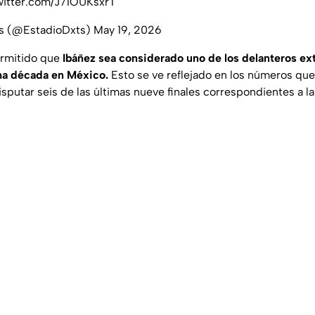
witter.com/J71OUKsxrT
es (@EstadioDxts)
May 19, 2026
ermitido que
Ibáñez sea considerado uno de los delanteros ex
ima década en México.
Esto se ve reflejado en los números que
isputar seis de las últimas nueve finales correspondientes a la