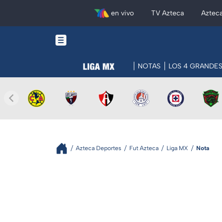
en vivo
TV Azteca
Aztec
NOTAS
LOS 4 GRANDE
Azteca Deportes
Fut Azteca
Liga MX
Nota