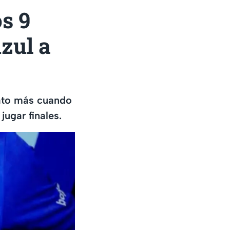
os 9
zul a
nato más cuando
ugar finales.