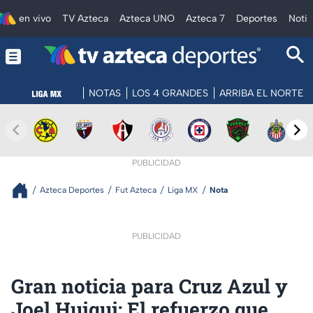
en vivo
TV Azteca
Azteca UNO
Azteca 7
Deportes
Notic
NOTAS
LOS 4 GRANDES
ARRIBA EL NORTE
PUBLICIDAD
Azteca Deportes
Fut Azteca
Liga MX
Nota
PUBLICIDAD
Gran noticia para Cruz Azul y
Joel Huiqui: El refuerzo que