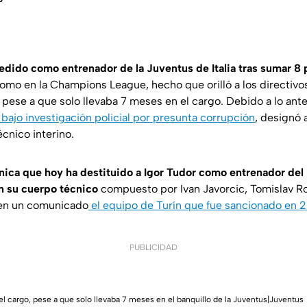
edido como entrenador de la Juventus de Italia tras sumar 8 p
como en la Champions League, hecho que orilló a los directivo
, pese a que solo llevaba 7 meses en el cargo. Debido a lo ante
bajo investigación policial por presunta corrupción
, designó 
cnico interino.
ica que hoy ha destituido a Igor Tudor como entrenador del
n su cuerpo técnico
compuesto por Ivan Javorcic, Tomislav R
 en un comunicado
el equipo de Turín que fue sancionado en 
PUBLICIDAD
del cargo, pese a que solo llevaba 7 meses en el banquillo de la Juventus|Juventus