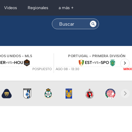
Regionales
Videos
a más +
OS UNIDOS - MLS
PORTUGAL - PRIMERA DIVISIÓN
NER
-
-
HOU
EST
-
-
SPO
VS
VS
POSPUESTO
AGO 08 - 13:30
MINX