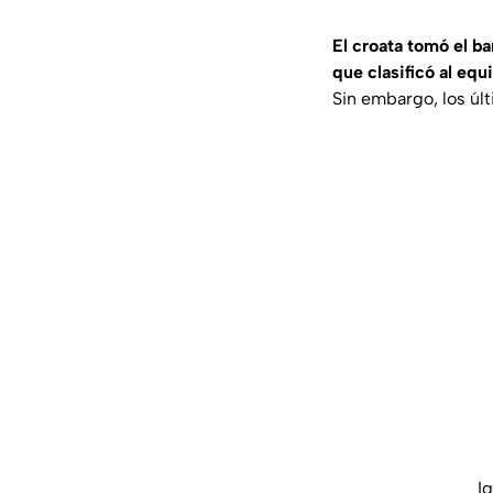
El croata tomó el ba
que clasificó al eq
Sin embargo, los úl
Ig