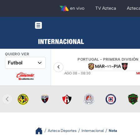
en vivo
TV Azteca
Aztec
QUIERO VER
PORTUGAL - PRIMERA DIVISIÓN
Futbol
MAR
-
-
PIA
VS
AGO 08 - 08:30
M
Azteca Deportes
Internacional
Nota