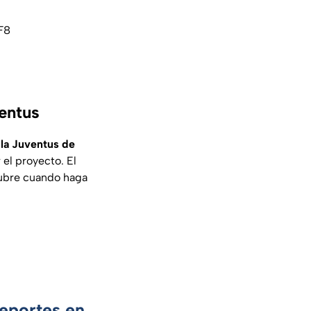
F8
entus
 la Juventus de
 el proyecto. El
tubre cuando haga
Deportes en