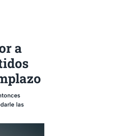
or a
tidos
emplazo
entonces
darle las