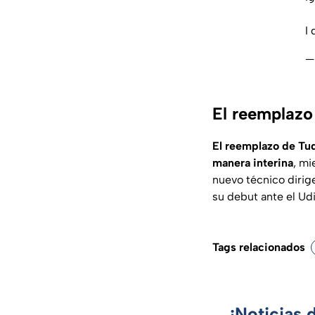
I 
—
El reemplazo
El reemplazo de Tud
manera interina
, mi
nuevo técnico dirig
su debut ante el Ud
Tags relacionados
¡Noticias 