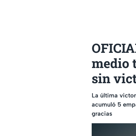
OFICIAL
medio t
sin vic
La última victo
acumuló 5 empate
gracias