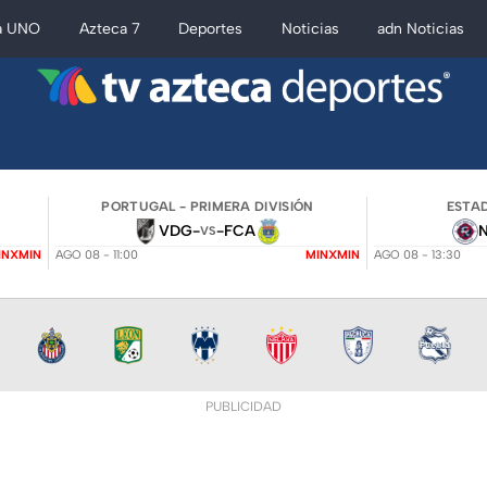
a UNO
Azteca 7
Deportes
Noticias
adn Noticias
PORTUGAL - PRIMERA DIVISIÓN
ESTAD
VDG
-
-
FCA
VS
INXMIN
AGO 08 - 11:00
MINXMIN
AGO 08 - 13:30
PUBLICIDAD