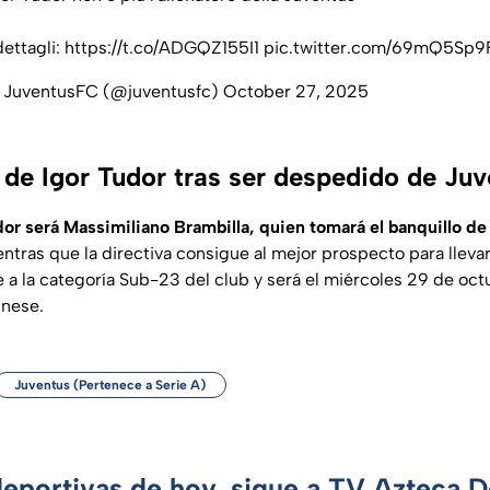
dettagli:
https://t.co/ADGQZ155I1
pic.twitter.com/69mQ5Sp9
 JuventusFC (@juventusfc)
October 27, 2025
 de Igor Tudor tras ser despedido de Juv
or será Massimiliano Brambilla, quien tomará el banquillo de
entras que la directiva consigue al mejor prospecto para llevar
e a la categoría Sub-23 del club y será el miércoles 29 de oc
inese.
Juventus (Pertenece a Serie A)
deportivas de hoy, sigue a TV Azteca 