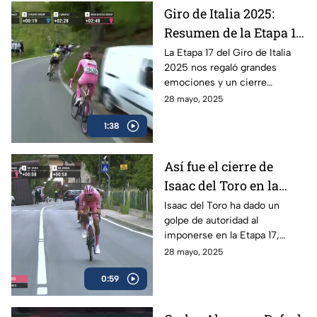
Giro de Italia 2025:
Resumen de la Etapa 17
y el triunfo de Isaac del
La Etapa 17 del Giro de Italia
2025 nos regaló grandes
Toro
emociones y un cierre
espectacular, en donde el líder
28 mayo, 2025
mexicano, Isaac del Toro, se
1:38
llevó el triunfo
Así fue el cierre de
Isaac del Toro en la
Etapa 17 del Giro de
Isaac del Toro ha dado un
golpe de autoridad al
Italia
imponerse en la Etapa 17,
consolidándose como líder de
28 mayo, 2025
la competencia y reforzando
0:59
su dominio con la maglia rosa.