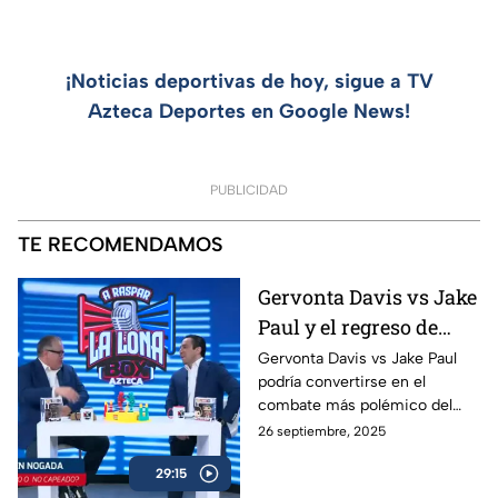
¡Noticias deportivas de hoy, sigue a TV
Azteca Deportes en Google News!
PUBLICIDAD
TE RECOMENDAMOS
Gervonta Davis vs Jake
Paul y el regreso de
Ryan García | A Raspar
Gervonta Davis vs Jake Paul
podría convertirse en el
La Lona
combate más polémico del
año, mientras Ryan García
26 septiembre, 2025
anuncia su regreso al ring con
29:15
sed de revancha.