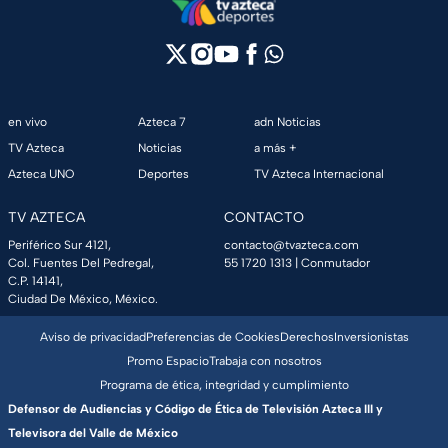
en vivo
Azteca 7
adn Noticias
TV Azteca
Noticias
a más +
Azteca UNO
Deportes
TV Azteca Internacional
TV AZTECA
CONTACTO
Periférico Sur 4121,
contacto@tvazteca.com
Col. Fuentes Del Pedregal,
55 1720 1313
| Conmutador
C.P. 14141,
Ciudad De México, México.
Aviso de privacidad
Preferencias de Cookies
Derechos
Inversionistas
Promo Espacio
Trabaja con nosotros
Programa de ética, integridad y cumplimiento
Defensor de Audiencias y Código de Ética de Televisión Azteca III y
Televisora del Valle de México