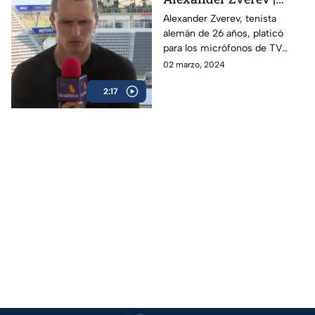
Abierto Mexicano de
Alexander Zverev, tenista
alemán de 26 años, platicó
Tenis
para los micrófonos de TV
Azteca Deportes durante su
02 marzo, 2024
participación en el Abierto
2:17
Mexicano de Tenis