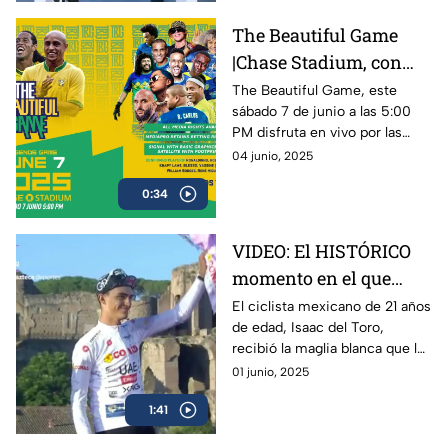
The Beautiful Game
|Chase Stadium, con
Ronaldinho y Roberto
The Beautiful Game, este
sábado 7 de junio a las 5:00
Carlos | 7 de junio a las
PM disfruta en vivo por las
5:00 PM
plataformas de Azteca
04 junio, 2025
Deportes el encuentro entre
0:34
Ronaldinho y Roberto Carlos
VIDEO: El HISTÓRICO
momento en el que
Isaac del Toro recibe la
El ciclista mexicano de 21 años
de edad, Isaac del Toro,
Maglia Blanca en el
recibió la maglia blanca que lo
Giro de Italia 2025
acredita como el mejor menor
01 junio, 2025
de 25 años en el Giro de Italia
1:41
2025