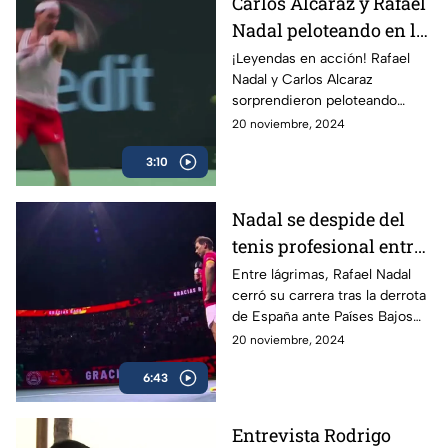
Carlos Alcaraz y Rafael
Nadal peloteando en la
Copa Davis
¡Leyendas en acción! Rafael
Nadal y Carlos Alcaraz
sorprendieron peloteando
juntos en la Copa Davis
20 noviembre, 2024
3:10
Nadal se despide del
tenis profesional entre
lágrimas
Entre lágrimas, Rafael Nadal
cerró su carrera tras la derrota
de España ante Países Bajos
en la Copa Davis, dejando un
20 noviembre, 2024
legado de 22 Grand Slams en
6:43
más de dos décadas.
Entrevista Rodrigo