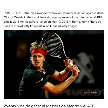
ROME, ITALY - MAY 19: Alexander Zverev of Germany in action against Marin
Cilic of Croatia in the semi finals during day seven of the Internazionali BNL
d’Italia 2018 tennis at Foro Italico on May 19, 2018 in Rome, Italy. (Photo by
Julian Finney/Getty Images)|Julian Finney/Getty Images
Zverev
vine de ganar el Masters de Madrid y el ATP