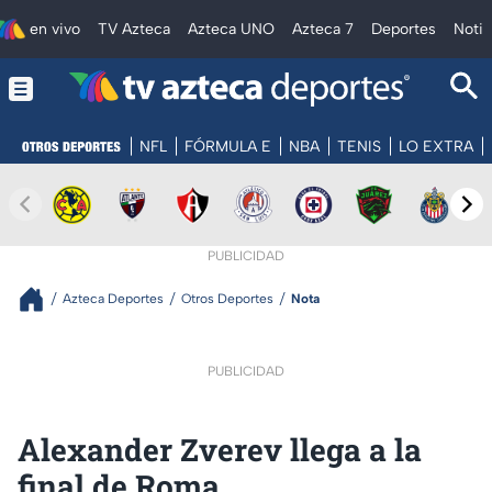
en vivo
TV Azteca
Azteca UNO
Azteca 7
Deportes
Notic
NFL
FÓRMULA E
NBA
TENIS
LO EXTRA
PUBLICIDAD
Azteca Deportes
Otros Deportes
Nota
PUBLICIDAD
Alexander Zverev llega a la
final de Roma