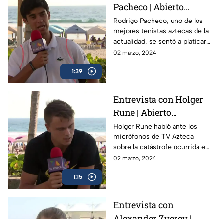
Pacheco | Abierto
Mexicano de Tenis
Rodrigo Pacheco, uno de los
mejores tenistas aztecas de la
actualidad, se sentó a platicar
con TV Azteca previo al
02 marzo, 2024
Abierto Mexicano de Tenis en
1:39
Acapulco
Entrevista con Holger
Rune | Abierto
Mexicano de Tenis
Holger Rune habló ante los
micrófonos de TV Azteca
sobre la catástrofe ocurrida en
Acapulco y como el Abierto
02 marzo, 2024
Mexicano de Open da
1:15
esperanza a la gente
Entrevista con
Alexander Zverev |