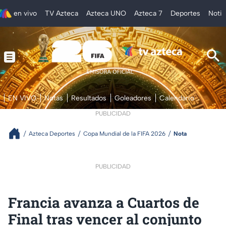
en vivo
TV Azteca
Azteca UNO
Azteca 7
Deportes
Notic
EN VIVO
Notas
Resultados
Goleadores
Calendario
PUBLICIDAD
Azteca Deportes
Copa Mundial de la FIFA 2026
Nota
PUBLICIDAD
Francia avanza a Cuartos de
Final tras vencer al conjunto