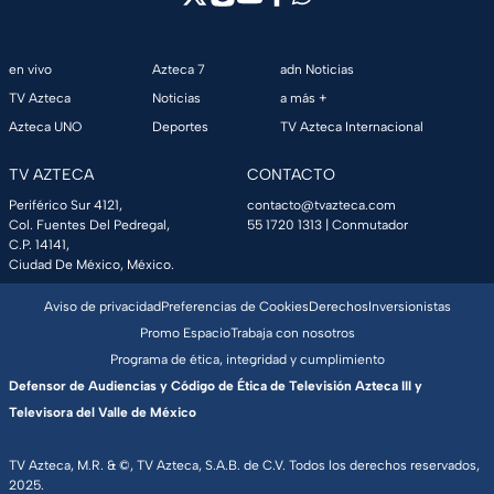
en vivo
Azteca 7
adn Noticias
TV Azteca
Noticias
a más +
Azteca UNO
Deportes
TV Azteca Internacional
TV AZTECA
CONTACTO
Periférico Sur 4121,
contacto@tvazteca.com
Col. Fuentes Del Pedregal,
55 1720 1313
| Conmutador
C.P. 14141,
Ciudad De México, México.
Aviso de privacidad
Preferencias de Cookies
Derechos
Inversionistas
Promo Espacio
Trabaja con nosotros
Programa de ética, integridad y cumplimiento
Defensor de Audiencias y Código de Ética de Televisión Azteca III y
Televisora del Valle de México
TV Azteca, M.R. & ©, TV Azteca, S.A.B. de C.V. Todos los derechos reservados,
2025.