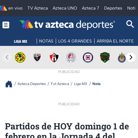
en vivo
TV Azteca
Azteca UNO
Azteca 7
Deportes
Notic
NOTAS
LOS 4 GRANDES
ARRIBA EL NORTE
PUBLICIDAD
Azteca Deportes
Fut Azteca
Liga MX
Nota
PUBLICIDAD
Partidos de HOY domingo 1 de
febrero en la Jornada 4 del