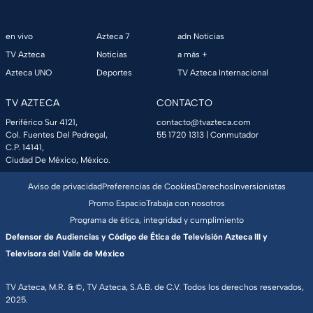
en vivo
Azteca 7
adn Noticias
TV Azteca
Noticias
a más +
Azteca UNO
Deportes
TV Azteca Internacional
TV AZTECA
CONTACTO
Periférico Sur 4121,
contacto@tvazteca.com
Col. Fuentes Del Pedregal,
55 1720 1313
| Conmutador
C.P. 14141,
Ciudad De México, México.
Aviso de privacidad
Preferencias de Cookies
Derechos
Inversionistas
Promo Espacio
Trabaja con nosotros
Programa de ética, integridad y cumplimiento
Defensor de Audiencias y Código de Ética de Televisión Azteca III y
Televisora del Valle de México
TV Azteca, M.R. & ©, TV Azteca, S.A.B. de C.V. Todos los derechos reservados,
2025.